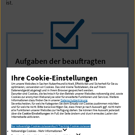
ist.
Aufgaben der beauftragten
Person
Ihre Cookie-Einstellungen
Aufgaben einer Kontaktperson für
Um unsere Websites in Sachen Nutzerfreundlichkeit, Effektivität und Sicherheit für Sie zu
optimieren, verwenden wir Cookies. Das sind kleine Textdateien, die auf Ihrem
Behörden, Hersteller und Vertreiber im
Datenendgerät abgelegt und in Ihrem Browser gespeichert werden.
Darunter sind Cookies, die technisch für den Betrieb unserer Websites notwendig sind, sowie
Zusammenhang mit Meldungen über
Cookies zur anonymen Webanalyse oder für erweiterte Funktionen und Services. Weitere
Informationen dazu finden Sie in unserer
Datenschutzerklärung
.
Sie entscheiden, für welche Kategorien Sie dem Einsatz von Cookies zustimmen möchten
Risiken von Medizinprodukten sowie bei
und für welche nicht. Bitte berücksichtigen Sie, dass Ihnen je nach Auswahl ggf. nicht mehr
alle Funktionen unserer Websites zur Verfügung stehen. Sie können Ihre Auswahl jederzeit
der Umsetzung von notwendigen
über die
Cookie-Einstellungen
im Fuß der Seite ändern und durch erneutes Laden der
Internetseite aktivieren.
korrektiven Maßnahmen.
Nur notwendige Cookies zulassen
Auch Tracking-Cookies zulassen
Koordinierung interner Prozesse der
Notwendige Cookies - Mehr Informationen