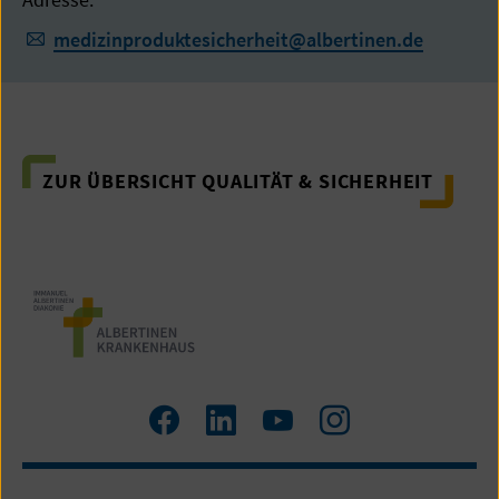
medizinproduktesicherheit
@
albertinen.de
ZUR ÜBERSICHT QUALITÄT & SICHERHEIT
Zum
Zum
Zum
Zum
Facebook
LinkedIn
YouTube
Instagram
Profil
Profil
Profil
Profil