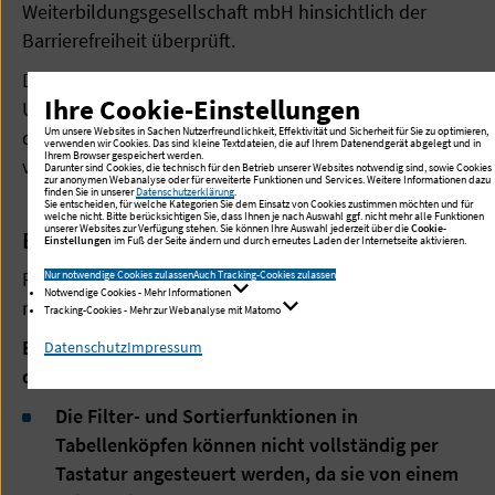
Weiterbildungsgesellschaft mbH hinsichtlich der
Barrierefreiheit überprüft.
Diese Webanwendung ist wegen der folgenden
Ihre Cookie-Einstellungen
Unvereinbarkeiten und Ausnahmen nur teilweise mit
Um unsere Websites in Sachen Nutzerfreundlichkeit, Effektivität und Sicherheit für Sie zu optimieren,
dem Barrierefreiheitsstärkungsgesetz (BFSG)
verwenden wir Cookies. Das sind kleine Textdateien, die auf Ihrem Datenendgerät abgelegt und in
Ihrem Browser gespeichert werden.
vereinbar.
Darunter sind Cookies, die technisch für den Betrieb unserer Websites notwendig sind, sowie Cookies
zur anonymen Webanalyse oder für erweiterte Funktionen und Services. Weitere Informationen dazu
finden Sie in unserer
Datenschutzerklärung
.
Sie entscheiden, für welche Kategorien Sie dem Einsatz von Cookies zustimmen möchten und für
welche nicht. Bitte berücksichtigen Sie, dass Ihnen je nach Auswahl ggf. nicht mehr alle Funktionen
unserer Websites zur Verfügung stehen. Sie können Ihre Auswahl jederzeit über die
Cookie-
B-3.1 Nicht barrierefreie Inhalte
Einstellungen
im Fuß der Seite ändern und durch erneutes Laden der Internetseite aktivieren.
Folgende Inhalte oder Funktionen können aktuell
Nur notwendige Cookies zulassen
Auch Tracking-Cookies zulassen
Notwendige Cookies - Mehr Informationen
nicht vollständig barrierefrei bereitgestellt werden:
Tracking-Cookies - Mehr zur Webanalyse mit Matomo
Barriere: Filter in Tabellen sind nicht vollständig mit
Datenschutz
Impressum
der Tastatur bedienbar
Die Filter- und Sortierfunktionen in
Tabellenköpfen können nicht vollständig per
Tastatur angesteuert werden, da sie von einem