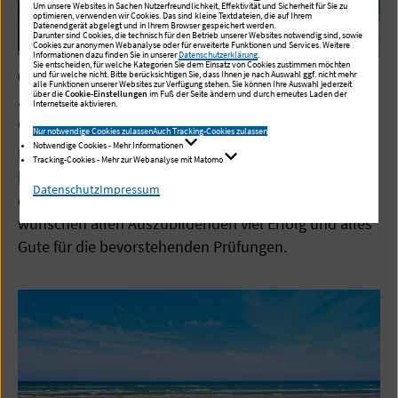
Um unsere Websites in Sachen Nutzerfreundlichkeit, Effektivität und Sicherheit für Sie zu
optimieren, verwenden wir Cookies. Das sind kleine Textdateien, die auf Ihrem
Datenendgerät abgelegt und in Ihrem Browser gespeichert werden.
Darunter sind Cookies, die technisch für den Betrieb unserer Websites notwendig sind, sowie
Cookies zur anonymen Webanalyse oder für erweiterte Funktionen und Services. Weitere
Informationen dazu finden Sie in unserer
Datenschutzerklärung
.
Sie entscheiden, für welche Kategorien Sie dem Einsatz von Cookies zustimmen möchten
03.07.2026
und für welche nicht. Bitte berücksichtigen Sie, dass Ihnen je nach Auswahl ggf. nicht mehr
alle Funktionen unserer Websites zur Verfügung stehen. Sie können Ihre Auswahl jederzeit
Jetzt zählt's! Die Abschlussprüfungen für
über die
Cookie-Einstellungen
im Fuß der Seite ändern und durch erneutes Laden der
Internetseite aktivieren.
die Berufliche Pflegeausbildung laufen
Nur notwendige Cookies zulassen
Auch Tracking-Cookies zulassen
Notwendige Cookies - Mehr Informationen
Die praktischen Abschlussprüfungen haben
Tracking-Cookies - Mehr zur Webanalyse mit Matomo
begonnen! Für unseren Kurs BPA 10-23 startet jetzt
Datenschutz
Impressum
ein wichtiger Meilenstein der Pflegeausbildung. Wir
wünschen allen Auszubildenden viel Erfolg und alles
Gute für die bevorstehenden Prüfungen.