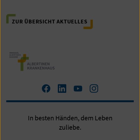
von
26
ZUR ÜBERSICHT AKTUELLES
Zum
Zum
Zum
Zum
Facebook
LinkedIn
YouTube
Instagram
Profil
Profil
Profil
Profil
In besten Händen, dem Leben
zuliebe.