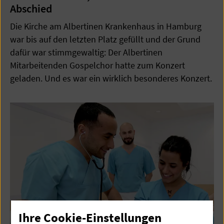
Abschied
Die Kirche am Albertinen Krankenhaus in Hamburg
war bis auf den letzten Platz gefüllt und der Grund
dafür war stimmgewaltig: Der Albertinen
Mitarbeitenden Gospelchor hatte zum Konzert
geladen. Und es war ein wirklich besonderes Konzert.
Ihre Cookie-Einstellungen