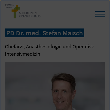
Zum
Seiteninhalt
springen
Navi
öffn
/
PD Dr. med. Stefan Maisch
schl
Chefarzt, Anästhesiologie und Operative
Intensivmedizin