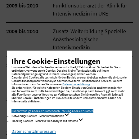
2009 bis 2010
Funktionsoberarzt der Klinik für
Intensivmedizin im UKE
2009 bis 2010
Zusatz-Weiterbildung Spezielle
Anästhesiologische
Intensivmedizin
Ihre Cookie-Einstellungen
2005 bis 2010
Facharzt und Funktionsoberarzt
Um unsere Websites in Sachen Nutzerfreundlichkeit, Effektivität und Sicherheit für Sie zu
optimieren, verwenden wir Cookies. Das sind kleine Textdateien, die auf Ihrem
der Klinik für Anästhesiologie im
Datenendgerät abgelegt und in Ihrem Browser gespeichert werden.
Darunter sind Cookies, die technisch für den Betrieb unserer Websites notwendig sind, sowie
UKE
Cookies zur anonymen Webanalyse oder für erweiterte Funktionen und Services. Weitere
Informationen dazu finden Sie in unserer
Datenschutzerklärung
.
Sie entscheiden, für welche Kategorien Sie dem Einsatz von Cookies zustimmen möchten
und für welche nicht. Bitte berücksichtigen Sie, dass Ihnen je nach Auswahl ggf. nicht mehr
alle Funktionen unserer Websites zur Verfügung stehen. Sie können Ihre Auswahl jederzeit
2002 bis 2005
Wissenschaftlicher Mitarbeiter an
über die
Cookie-Einstellungen
im Fuß der Seite ändern und durch erneutes Laden der
Internetseite aktivieren.
der Klinik für Anästhesiologie im
Nur notwendige Cookies zulassen
Auch Tracking-Cookies zulassen
UKE
Notwendige Cookies - Mehr Informationen
Tracking-Cookies - Mehr zur Webanalyse mit Matomo
Datenschutz
Impressum
2000 bis 2002
Arzt im Praktikum an der Klinik für