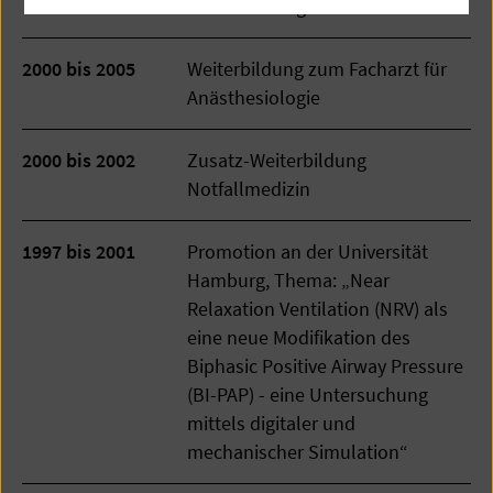
Anästhesiologie im UKE
2000 bis 2005
Weiterbildung zum Facharzt für
Anästhesiologie
2000 bis 2002
Zusatz-Weiterbildung
Notfallmedizin
1997 bis 2001
Promotion an der Universität
Hamburg, Thema: „Near
Relaxation Ventilation (NRV) als
eine neue Modifikation des
Biphasic Positive Airway Pressure
(BI-PAP) - eine Untersuchung
mittels digitaler und
mechanischer Simulation“