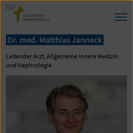
Zum
Seiteninhalt
springen
Navi
öffn
/
Dr. med. Matthias Janneck
schl
Leitender Arzt, Allgemeine Innere Medizin
und Nephrologie