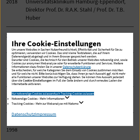
2018
Universitätsklinikum Hamburg-Eppendorf,
Direktor Prof. Dr. R.A.K. Stahl / Prof. Dr. T.B.
Huber
2007
Facharzt für Innere Medizin und Schwerpunkt
Ihre Cookie-Einstellungen
Nephrologie
Um unsere Websites in Sachen Nutzerfreundlichkeit, Effektivität und Sicherheit für Sie zu
optimieren, verwenden wir Cookies. Das sind kleine Textdateien, die auf Ihrem
Datenendgerät abgelegt und in Ihrem Browser gespeichert werden.
Darunter sind Cookies, die technisch für den Betrieb unserer Websites notwendig sind, sowie
1998-
Assistenzarzt in der III. Medizinischen Klinik,
Cookies zur anonymen Webanalyse oder für erweiterte Funktionen und Services. Weitere
Informationen dazu finden Sie in unserer
Datenschutzerklärung
.
2007
Universitätsklinikum Hamburg-Eppendorf,
Sie entscheiden, für welche Kategorien Sie dem Einsatz von Cookies zustimmen möchten
und für welche nicht. Bitte berücksichtigen Sie, dass Ihnen je nach Auswahl ggf. nicht mehr
Direktor Prof. Dr. R.A.K. Stahl
alle Funktionen unserer Websites zur Verfügung stehen. Sie können Ihre Auswahl jederzeit
über die
Cookie-Einstellungen
im Fuß der Seite ändern und durch erneutes Laden der
Internetseite aktivieren.
Nur notwendige Cookies zulassen
Auch Tracking-Cookies zulassen
1997-
Magill Department of Anaesthetics, Kings
Notwendige Cookies - Mehr Informationen
1998
College, London
Tracking-Cookies - Mehr zur Webanalyse mit Matomo
Datenschutz
Impressum
1991-
Medizinstudium Universität Hamburg
1998