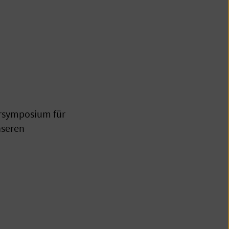
ersymposium für
nseren