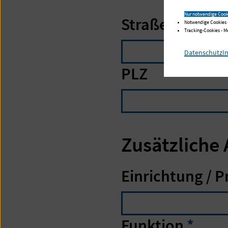
Nur notwendige Cook
Straße
Notwendige Cookies 
Tracking-Cookies - 
Datenschutz
I
PLZ
Zusätzliche
Einrichtung / P
Funktion
*