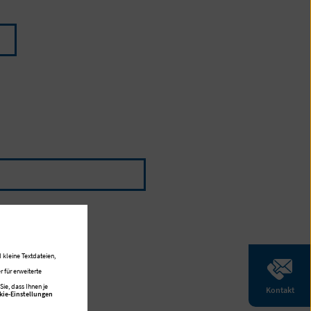
 kleine Textdateien,
 für erweiterte
ie, dass Ihnen je
Kontakt
kie-Einstellungen