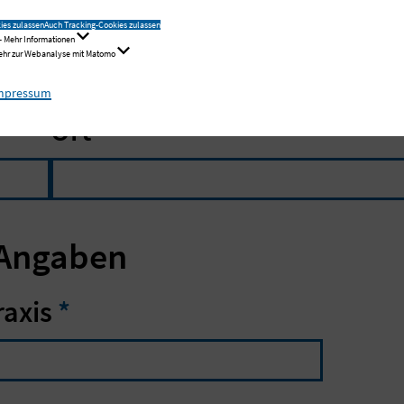
ies zulassen
Auch Tracking-Cookies zulassen
Haus
- Mehr Informationen
Mehr zur Webanalyse mit Matomo
mpressum
Ort
 Angaben
raxis
*