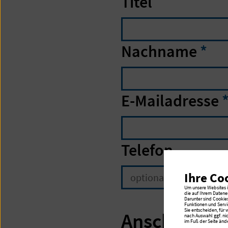
Titel
Nachname
*
E-Mailadresse
Telefon
Ihre Co
Um unsere Websites in
die auf Ihrem Datene
Darunter sind Cookie
Funktionen und Servi
Sie entscheiden, für
Anschrift
nach Auswahl ggf. ni
im Fuß der Seite ände