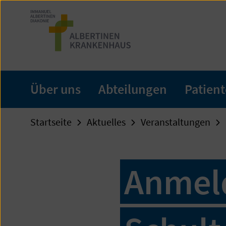
Zum
Seiteninhalt
springen
Über uns
Abteilungen
Patien
Startseite
Aktuelles
Veranstaltungen
Anmel