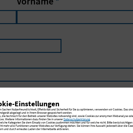
Vorname
*
*
okie-Einstellungen
 Sachen Nutzerfreundlichkeit, Effektivität und Sicherheit für Sie zu optimieren, verwenden wir Cookies. Das sind
ndgerät abgelegt und in Ihrem Browser gespeichert werden.
s, die technisch für den Betrieb unserer Websites notwendig sind, sowie Cookies zur anonymen Webanalyse oder
ces. Weitere Informationen dazu finden Sie in unserer
Datenschutzerklärung
.
 welche Kategorien Sie dem Einsatz von Cookies zustimmen möchten und für welche nicht. Bitte berücksichtigen S
cht mehr alle Funktionen unserer Websites zur Verfügung stehen. Sie können Ihre Auswahl jederzeit über die
Coo
rn und durch erneutes Laden der Internetseite aktivieren.