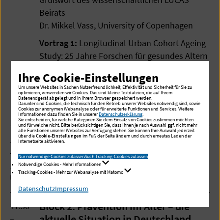
Beirats
Dr. Mikkel Vass, University of Copenhagen
Vortrag 1:
Longitudinal Urban Cohort Ageing
Study: 25 Jahre Forschen für gesundes Altern
zusammen mit alten Menschen geht und ist
Ihre Cookie-Einstellungen
ein Muss
Um unsere Websites in Sachen Nutzerfreundlichkeit, Effektivität und Sicherheit für Sie zu
optimieren, verwenden wir Cookies. Das sind kleine Textdateien, die auf Ihrem
Dr. Ulrike Dapp, Forschungskoordinatorin und
Datenendgerät abgelegt und in Ihrem Browser gespeichert werden.
Darunter sind Cookies, die technisch für den Betrieb unserer Websites notwendig sind, sowie
Cookies zur anonymen Webanalyse oder für erweiterte Funktionen und Services. Weitere
LUCAS Studienleitung
Informationen dazu finden Sie in unserer
Datenschutzerklärung
.
Sie entscheiden, für welche Kategorien Sie dem Einsatz von Cookies zustimmen möchten
und für welche nicht. Bitte berücksichtigen Sie, dass Ihnen je nach Auswahl ggf. nicht mehr
alle Funktionen unserer Websites zur Verfügung stehen. Sie können Ihre Auswahl jederzeit
über die
Cookie-Einstellungen
im Fuß der Seite ändern und durch erneutes Laden der
11:00
Kaffeepause
Internetseite aktivieren.
–
Nur notwendige Cookies zulassen
Auch Tracking-Cookies zulassen
11:30
Notwendige Cookies - Mehr Informationen
Tracking-Cookies - Mehr zur Webanalyse mit Matomo
Uhr
Datenschutz
Impressum
Block 2: Prävention im Alter – die
11:30
aktuelle Situation in Deutschland
–