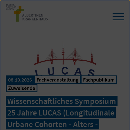
Zum
Seiteninhalt
springen
Navi
öffn
/
schl
08.10.2026
Fachveranstaltung
Fachpublikum
Zuweisende
Wissenschaftliches Symposium
25 Jahre LUCAS (Longitudinale
Urbane Cohorten - Alters -