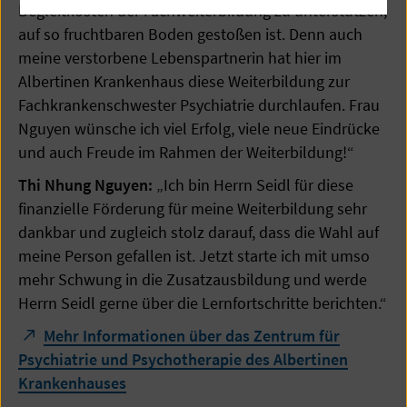
Begleitkosten der Fachweiterbildung zu unterstützen,
auf so fruchtbaren Boden gestoßen ist. Denn auch
meine verstorbene Lebenspartnerin hat hier im
Albertinen Krankenhaus diese Weiterbildung zur
Fachkrankenschwester Psychiatrie durchlaufen. Frau
Nguyen wünsche ich viel Erfolg, viele neue Eindrücke
und auch Freude im Rahmen der Weiterbildung!“
Thi Nhung Nguyen:
„Ich bin Herrn Seidl für diese
finanzielle Förderung für meine Weiterbildung sehr
dankbar und zugleich stolz darauf, dass die Wahl auf
meine Person gefallen ist. Jetzt starte ich mit umso
mehr Schwung in die Zusatzausbildung und werde
Herrn Seidl gerne über die Lernfortschritte berichten.“
Mehr Informationen über das Zentrum für
Psychiatrie und Psychotherapie des Albertinen
Krankenhauses