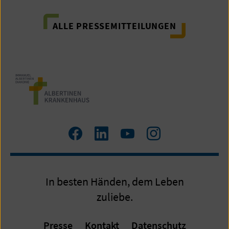
ALLE PRESSEMITTEILUNGEN
Zum
Zum
Zum
Zum
Facebook
LinkedIn
YouTube
Instagram
Profil
Profil
Profil
Profil
In besten Händen, dem Leben
zuliebe.
Presse
Kontakt
Datenschutz