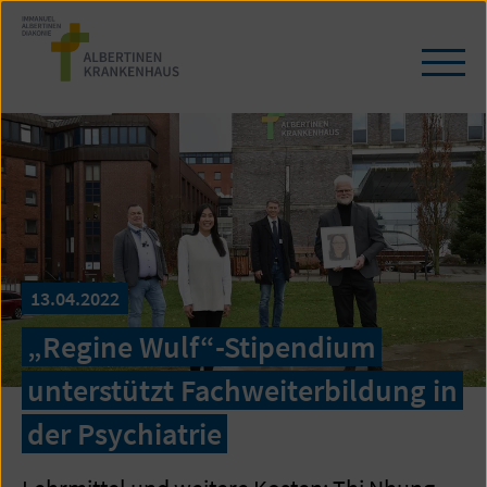
Zum
Seiteninhalt
springen
Navi
öffn
/
schl
13.04.2022
„Regine Wulf“-Stipendium
unterstützt Fachweiterbildung in
der Psychiatrie