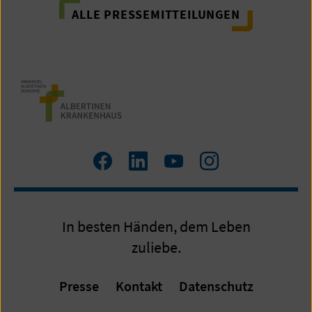
ALLE PRESSEMITTEILUNGEN
Zum
Zum
Zum
Zum
Facebook
LinkedIn
YouTube
Instagram
Profil
Profil
Profil
Profil
In besten Händen, dem Leben
zuliebe.
Presse
Kontakt
Datenschutz