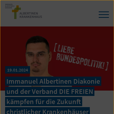
Zum
Seiteninhalt
springen
Navi
öffn
/
schl
19.01.2024
Immanuel Albertinen Diakonie
und der Verband DIE FREIEN
kämpfen für die Zukunft
christlicher Krankenhäuser