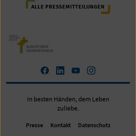
ALLE PRESSEMITTEILUNGEN
Zum
Zum
Zum
Zum
Facebook
LinkedIn
YouTube
Instagram
Profil
Profil
Profil
Profil
In besten Händen, dem Leben
zuliebe.
Presse
Kontakt
Datenschutz