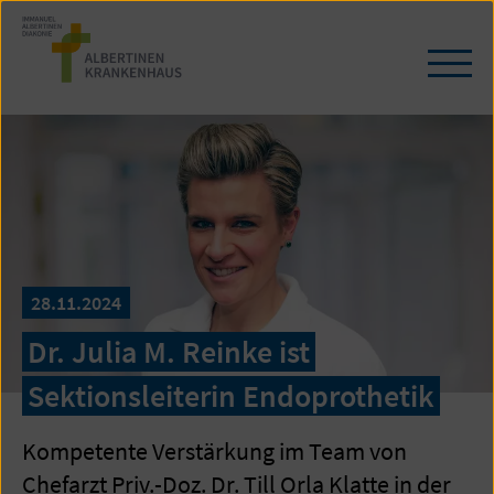
Zum
Seiteninhalt
springen
Navi
öffn
/
schl
28.11.2024
Dr. Julia M. Reinke ist
Sektionsleiterin Endoprothetik
Kompetente Verstärkung im Team von
Chefarzt Priv.-Doz. Dr. Till Orla Klatte in der