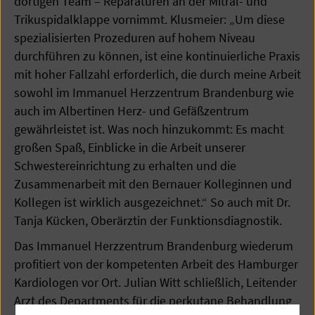
dortigen Team – Reparaturen an der Mitral- und
Trikuspidalklappe vornimmt. Klusmeier: „Um diese
spezialisierten Prozeduren auf hohem Niveau
durchführen zu können, ist eine kontinuierliche Praxis
mit hoher Fallzahl erforderlich, die durch meine Arbeit
sowohl im Immanuel Herzzentrum Brandenburg wie
auch im Albertinen Herz- und Gefäßzentrum
gewährleistet ist. Was noch hinzukommt: Es macht
großen Spaß, Einblicke in die Arbeit unserer
Schwestereinrichtung zu erhalten und die
Zusammenarbeit mit den Bernauer Kolleginnen und
Kollegen ist wirklich ausgezeichnet.“ So auch mit Dr.
Tanja Kücken, Oberärztin der Funktionsdiagnostik.
Das Immanuel Herzzentrum Brandenburg wiederum
profitiert von der kompetenten Arbeit des Hamburger
Kardiologen vor Ort. Julian Witt schließlich, Leitender
Arzt des Departments für die perkutane Behandlung