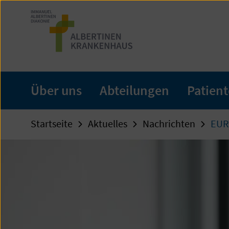
Zum
Seiteninhalt
springen
Über uns
Abteilungen
Patien
Startseite
Aktuelles
Nachrichten
EUR