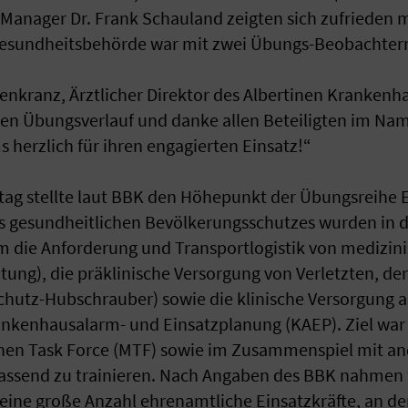
Manager Dr. Frank Schauland zeigten sich zufrieden m
esundheitsbehörde war mit zwei Übungs-Beobachtern 
senkranz, Ärztlicher Direktor des Albertinen Krankenh
hen Übungsverlauf und danke allen Beteiligten im Na
herzlich für ihren engagierten Einsatz!“
ag stellte laut BBK den Höhepunkt der Übungsreihe
s gesundheitlichen Bevölkerungsschutzes wurden in 
m die Anforderung und Transportlogistik von medizin
tung), die präklinische Versorgung von Verletzten, de
schutz-Hubschrauber) sowie die klinische Versorgung al
nkenhausalarm- und Einsatzplanung (KAEP). Ziel war 
chen Task Force (MTF) sowie im Zusammenspiel mit a
ssend zu trainieren. Nach Angaben des BBK nahmen 
eine große Anzahl ehrenamtliche Einsatzkräfte, an de