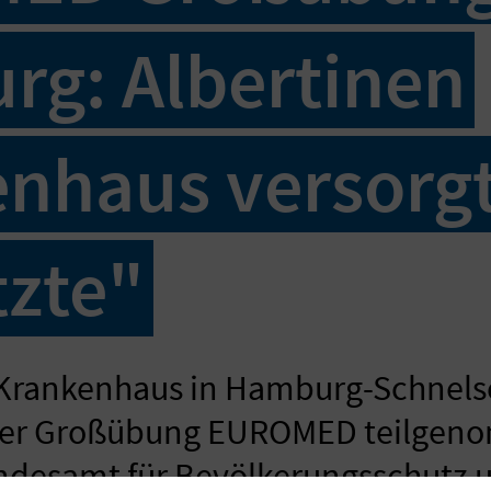
g: Albertinen
nhaus versorgt
tzte"
 Krankenhaus in Hamburg-Schnels
 der Großübung EUROMED teilgen
ndesamt für Bevölkerungsschutz 