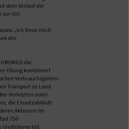
it dem Verlauf der
vor Ort.
auses: „Ich freue mich
men des
 EUROMED dar.
der Übung kombiniert
ischen Verbrauchsgütern
ren Transport zu Land
ler Verletzten unter
es, die Einsatzabläufe
nderen Akteuren im
fast 750
r Großübung teil.