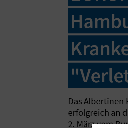
Hambur
Kranke
"Verle
Das Albertinen
erfolgreich an
2. März vom Bu