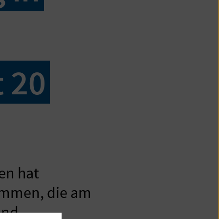
 20
en hat
ommen, die am
und