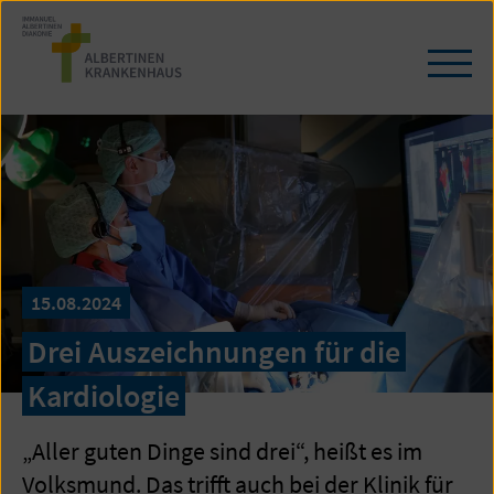
Zum
Seiteninhalt
springen
Navi
öffn
/
schl
15.08.2024
Drei Auszeichnungen für die
Kardiologie
„Aller guten Dinge sind drei“, heißt es im
Volksmund. Das trifft auch bei der Klinik für