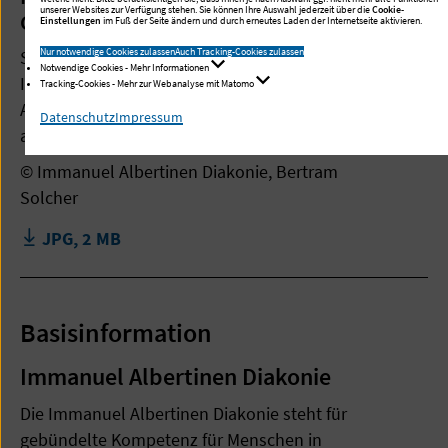
unserer Websites zur Verfügung stehen. Sie können Ihre Auswahl jederzeit über die
Cookie-
Gehrckens
Einstellungen
im Fuß der Seite ändern und durch erneutes Laden der Internetseite aktivieren.
Nur notwendige Cookies zulassen
Auch Tracking-Cookies zulassen
Senior Expert, Klinik für Diagnostische und
Notwendige Cookies - Mehr Informationen
Interventionelle Radiologie
Tracking-Cookies - Mehr zur Webanalyse mit Matomo
Albertinen Krankenhaus
Datenschutz
Impressum
ab 1. Mai 2026
© Immanuel Albertinen Diakonie, Bertram
Solcher
JPG, 2 MB
Basisinformation
Immanuel Albertinen Diakonie
Die Immanuel Albertinen Diakonie steht für
gebündelte Kompetenz für Menschen in