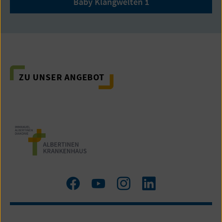
Baby Klangwelten 1
ZU UNSER ANGEBOT
Zum
Zum
Zum
LinkedIn
Facebook
YouTube
Instagram
Profil
Profil
Profil