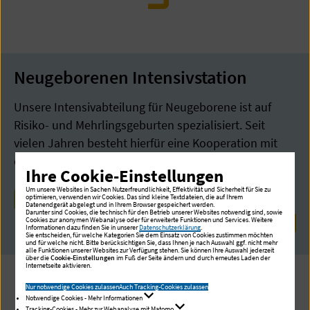
Neugeborenen Intensivstation
Unsere Intensivabteilung für Neugeborene ist auf
Risiko- und Mehrlingsgeburten spezialisiert. Seit
vielen Jahren besteht hierfür eine Kooperation mit
dem Altonaer Kinderkrankenhaus.
Ihre Cookie-Einstellungen
Um unsere Websites in Sachen Nutzerfreundlichkeit, Effektivität und Sicherheit für Sie zu
optimieren, verwenden wir Cookies. Das sind kleine Textdateien, die auf Ihrem
MEHR ÜBER DIE NEUGEBORENEN
Datenendgerät abgelegt und in Ihrem Browser gespeichert werden.
Darunter sind Cookies, die technisch für den Betrieb unserer Websites notwendig sind, sowie
INTENSIVSTATION ERFAHREN
Cookies zur anonymen Webanalyse oder für erweiterte Funktionen und Services. Weitere
Informationen dazu finden Sie in unserer
Datenschutzerklärung
.
Sie entscheiden, für welche Kategorien Sie dem Einsatz von Cookies zustimmen möchten
und für welche nicht. Bitte berücksichtigen Sie, dass Ihnen je nach Auswahl ggf. nicht mehr
alle Funktionen unserer Websites zur Verfügung stehen. Sie können Ihre Auswahl jederzeit
über die
Cookie-Einstellungen
im Fuß der Seite ändern und durch erneutes Laden der
Internetseite aktivieren.
Downloads
Nur notwendige Cookies zulassen
Auch Tracking-Cookies zulassen
Notwendige Cookies - Mehr Informationen
Tracking-Cookies - Mehr zur Webanalyse mit Matomo