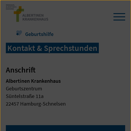
Zum
Seiteninhalt
springen
Navi
öffn
/
Geburtshilfe
schl
Kontakt & Sprechstunden
Anschrift
Albertinen Krankenhaus
Geburtszentrum
Süntelstraße 11a
22457 Hamburg-Schnelsen