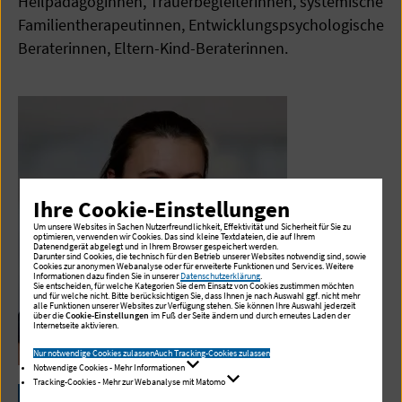
Heilpädagoginnen, Trauerbegleiterinnen, systemische
Familientherapeutinnen, Entwicklungspsychologische
Beraterinnen, Eltern-Kind-Beraterinnen.
Ihre Cookie-Einstellungen
Um unsere Websites in Sachen Nutzerfreundlichkeit, Effektivität und Sicherheit für Sie zu
optimieren, verwenden wir Cookies. Das sind kleine Textdateien, die auf Ihrem
Datenendgerät abgelegt und in Ihrem Browser gespeichert werden.
Darunter sind Cookies, die technisch für den Betrieb unserer Websites notwendig sind, sowie
Cookies zur anonymen Webanalyse oder für erweiterte Funktionen und Services. Weitere
Informationen dazu finden Sie in unserer
Datenschutzerklärung
.
Sie entscheiden, für welche Kategorien Sie dem Einsatz von Cookies zustimmen möchten
und für welche nicht. Bitte berücksichtigen Sie, dass Ihnen je nach Auswahl ggf. nicht mehr
alle Funktionen unserer Websites zur Verfügung stehen. Sie können Ihre Auswahl jederzeit
über die
Cookie-Einstellungen
im Fuß der Seite ändern und durch erneutes Laden der
Internetseite aktivieren.
Nur notwendige Cookies zulassen
Auch Tracking-Cookies zulassen
Notwendige Cookies - Mehr Informationen
Tracking-Cookies - Mehr zur Webanalyse mit Matomo
Annika Schmidt