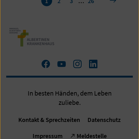
nächste
1
2
3
…
26
1
von
26
Zum
Zum
Zum
LinkedIn
Facebook
YouTube
Instagram
Profil
Profil
Profil
In besten Händen, dem Leben
zuliebe.
Kontakt & Sprechzeiten
Datenschutz
Impressum
Meldestelle