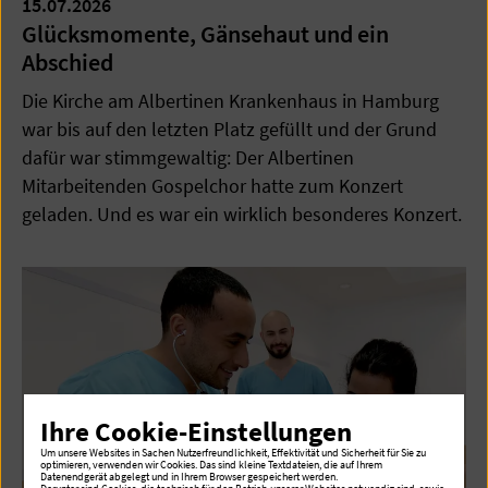
15.07.2026
Glücksmomente, Gänsehaut und ein
Abschied
Die Kirche am Albertinen Krankenhaus in Hamburg
war bis auf den letzten Platz gefüllt und der Grund
dafür war stimmgewaltig: Der Albertinen
Mitarbeitenden Gospelchor hatte zum Konzert
geladen. Und es war ein wirklich besonderes Konzert.
Ihre Cookie-Einstellungen
Um unsere Websites in Sachen Nutzerfreundlichkeit, Effektivität und Sicherheit für Sie zu
optimieren, verwenden wir Cookies. Das sind kleine Textdateien, die auf Ihrem
Datenendgerät abgelegt und in Ihrem Browser gespeichert werden.