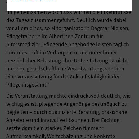
Alltag.
Im gemeinsamen Abschluss wurden die Erkenntnisse
des Tages zusammengeführt. Deutlich wurde dabei
vor allem eines, so Mitorganisatorin Dagmar Nielsen,
Pflegetrainerin im Albertinen Zentrum für
Altersmedizin: „Pflegende Angehörige leisten täglich
Enormes – oft im Verborgenen und unter hoher
persönlicher Belastung. Ihre Unterstützung ist nicht
nur eine gesellschaftliche Verantwortung, sondern
eine Voraussetzung für die Zukunftsfähigkeit der
Pflege insgesamt.“
Die Veranstaltung machte eindrucksvoll deutlich, wie
wichtig es ist, pflegende Angehörige bestmöglich zu
begleiten – durch qualifizierte Beratung, praxisnahe
Angebote und innovative Lösungen. Der Fachtag
setzte damit ein starkes Zeichen für mehr
Aufmerksamkeit, Wertschätzung und konkrete