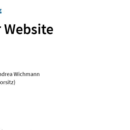
g
r Website
 Andrea Wichmann
orsitz)