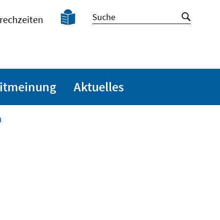
Leichte
Suche
Suche
rechzeiten
Sprache
starten
itmeinung
Aktuelles
m