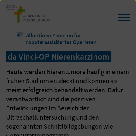
Zum
Seiteninhalt
springen
Navi
öffn
/
Albertinen Zentrum für
schl
roboterassistiertes Operieren
da Vinci-OP Nierenkarzinom
Heute werden Nierentumore häufig in einem
frühen Stadium entdeckt und können so
meist erfolgreich behandelt werden. Dafür
verantwortlich sind die positiven
Entwicklungen im Bereich der
Ultraschalluntersuchung und den
sogenannten Schnittbildgebungen wie
Computertomogramm