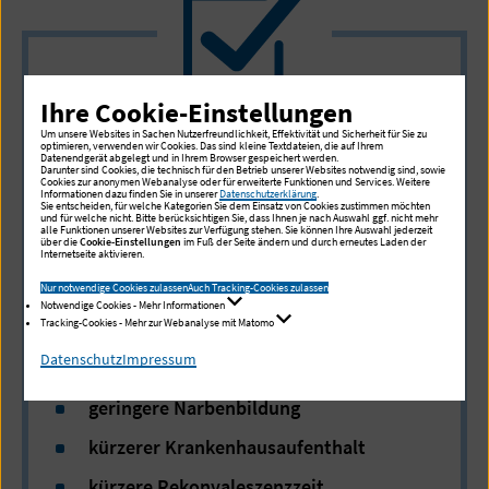
Ihre Cookie-Einstellungen
Vorteile der roboterassistierten
Um unsere Websites in Sachen Nutzerfreundlichkeit, Effektivität und Sicherheit für Sie zu
optimieren, verwenden wir Cookies. Das sind kleine Textdateien, die auf Ihrem
Chirurgie im Überblick
Datenendgerät abgelegt und in Ihrem Browser gespeichert werden.
Darunter sind Cookies, die technisch für den Betrieb unserer Websites notwendig sind, sowie
Cookies zur anonymen Webanalyse oder für erweiterte Funktionen und Services. Weitere
Informationen dazu finden Sie in unserer
Datenschutzerklärung
.
Sie entscheiden, für welche Kategorien Sie dem Einsatz von Cookies zustimmen möchten
weniger Blutverlust
und für welche nicht. Bitte berücksichtigen Sie, dass Ihnen je nach Auswahl ggf. nicht mehr
alle Funktionen unserer Websites zur Verfügung stehen. Sie können Ihre Auswahl jederzeit
über die
Cookie-Einstellungen
im Fuß der Seite ändern und durch erneutes Laden der
weniger Transfusionen
Internetseite aktivieren.
weniger Wundheilungsstörungen
Nur notwendige Cookies zulassen
Auch Tracking-Cookies zulassen
Notwendige Cookies - Mehr Informationen
Tracking-Cookies - Mehr zur Webanalyse mit Matomo
signifikant weniger Schmerzen
Datenschutz
Impressum
geringeres Infektionsrisiko
geringere Narbenbildung
kürzerer Krankenhausaufenthalt
kürzere Rekonvaleszenzzeit