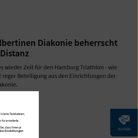
lbertinen Diakonie beherrscht
-Distanz
es wieder Zeit für den Hamburg Triathlon - wie
t reger Beteiligung aus den Einrichtungen der
akonie.
 kleine Textdateien,
 für erweiterte
ie, dass Ihnen je
Kontakt
kie-Einstellungen