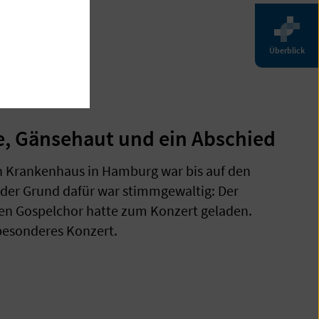
Überblick
 Gänsehaut und ein Abschied
n Krankenhaus in Hamburg war bis auf den
d der Grund dafür war stimmgewaltig: Der
en Gospelchor hatte zum Konzert geladen.
 besonderes Konzert.