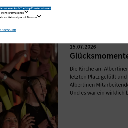
ies zulassen
Auch Tracking-Cookies zulassen
- Mehr Informationen
Mehr zur Webanalyse mit Matomo
mpressum
15.07.2026
Glücksmomente,
Die Kirche am Albertine
letzten Platz gefüllt un
Albertinen Mitarbeitend
Und es war ein wirklich