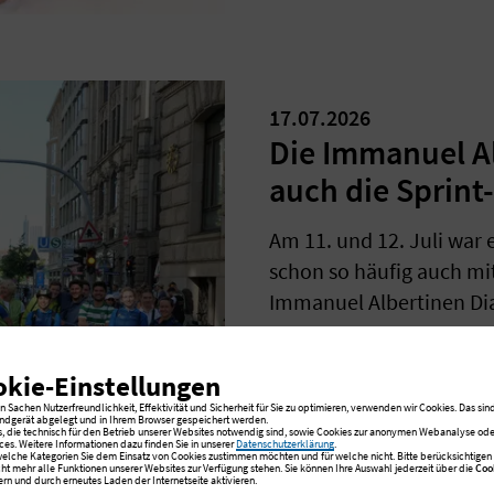
17.07.2026
Die Immanuel A
auch die Sprint
Am 11. und 12. Juli war 
schon so häufig auch mi
Immanuel Albertinen Di
okie-Einstellungen
 Sachen Nutzerfreundlichkeit, Effektivität und Sicherheit für Sie zu optimieren, verwenden wir Cookies. Das sind
ndgerät abgelegt und in Ihrem Browser gespeichert werden.
s, die technisch für den Betrieb unserer Websites notwendig sind, sowie Cookies zur anonymen Webanalyse oder
ces. Weitere Informationen dazu finden Sie in unserer
Datenschutzerklärung
.
 welche Kategorien Sie dem Einsatz von Cookies zustimmen möchten und für welche nicht. Bitte berücksichtigen S
cht mehr alle Funktionen unserer Websites zur Verfügung stehen. Sie können Ihre Auswahl jederzeit über die
Coo
rn und durch erneutes Laden der Internetseite aktivieren.