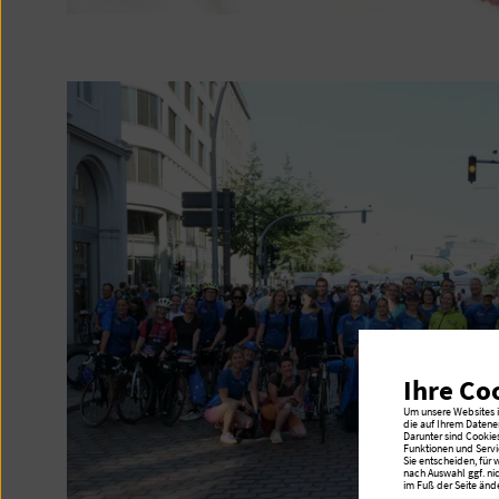
Ihre Co
Um unsere Websites in
die auf Ihrem Datene
Darunter sind Cookie
Funktionen und Servi
Sie entscheiden, für
nach Auswahl ggf. ni
im Fuß der Seite ände