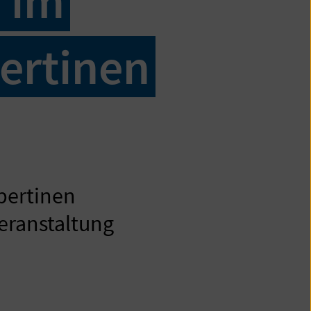
 im
ertinen
bertinen
eranstaltung