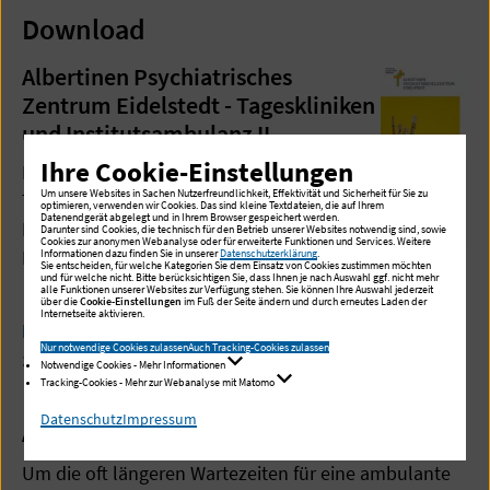
Download
Albertinen Psychiatrisches
Zentrum Eidelstedt - Tageskliniken
und Institutsambulanz II
Ihre Cookie-Einstellungen
Behandlungsangebot und
Um unsere Websites in Sachen Nutzerfreundlichkeit, Effektivität und Sicherheit für Sie zu
Therapiekonzept auf einen Blick mit
optimieren, verwenden wir Cookies. Das sind kleine Textdateien, die auf Ihrem
Datenendgerät abgelegt und in Ihrem Browser gespeichert werden.
Hinweisen, welche Voraussetzungen für die
Darunter sind Cookies, die technisch für den Betrieb unserer Websites notwendig sind, sowie
Cookies zur anonymen Webanalyse oder für erweiterte Funktionen und Services. Weitere
Behandlung erfüllt sein müssen
Informationen dazu finden Sie in unserer
Datenschutzerklärung
.
Sie entscheiden, für welche Kategorien Sie dem Einsatz von Cookies zustimmen möchten
und für welche nicht. Bitte berücksichtigen Sie, dass Ihnen je nach Auswahl ggf. nicht mehr
alle Funktionen unserer Websites zur Verfügung stehen. Sie können Ihre Auswahl jederzeit
Informationsflyer Albertinen
über die
Cookie-Einstellungen
im Fuß der Seite ändern und durch erneutes Laden der
Internetseite aktivieren.
Psychiatrisches Zentrum Eidelstedt
(PDF,
Nur notwendige Cookies zulassen
Auch Tracking-Cookies zulassen
171 KB)
Notwendige Cookies - Mehr Informationen
Tracking-Cookies - Mehr zur Webanalyse mit Matomo
Datenschutz
Impressum
Angebot zur Nachsorge
Um die oft längeren Wartezeiten für eine ambulante