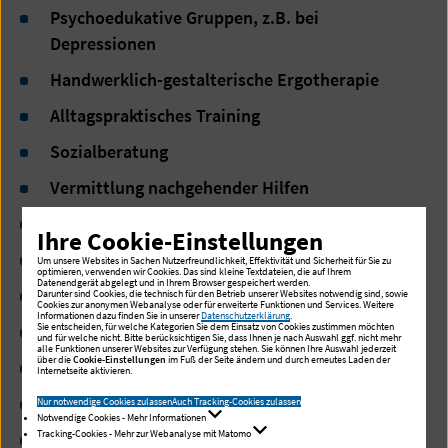
Psychoedukative Gruppen, z.B. bei
Depressionen
Handwerklich-gestalterische Ergotherapie
Alltagspraktisches Training
Sozialberatung
Vermittlung nachgehender Hilfen
Angehörigenarbeit
Ihre Cookie-Einstellungen
Paar-, Kinder- und Familiengespräche
Um unsere Websites in Sachen Nutzerfreundlichkeit, Effektivität und Sicherheit für Sie zu
optimieren, verwenden wir Cookies. Das sind kleine Textdateien, die auf Ihrem
Datenendgerät abgelegt und in Ihrem Browser gespeichert werden.
Entspannungsverfahren
Darunter sind Cookies, die technisch für den Betrieb unserer Websites notwendig sind, sowie
Cookies zur anonymen Webanalyse oder für erweiterte Funktionen und Services. Weitere
Informationen dazu finden Sie in unserer
Datenschutzerklärung
.
Sie entscheiden, für welche Kategorien Sie dem Einsatz von Cookies zustimmen möchten
Akupunktur
und für welche nicht. Bitte berücksichtigen Sie, dass Ihnen je nach Auswahl ggf. nicht mehr
alle Funktionen unserer Websites zur Verfügung stehen. Sie können Ihre Auswahl jederzeit
über die
Cookie-Einstellungen
im Fuß der Seite ändern und durch erneutes Laden der
Bewegungsangebote
Internetseite aktivieren.
Kognitives Training
Nur notwendige Cookies zulassen
Auch Tracking-Cookies zulassen
Notwendige Cookies - Mehr Informationen
Tracking-Cookies - Mehr zur Webanalyse mit Matomo
Medikamentöse Behandlung