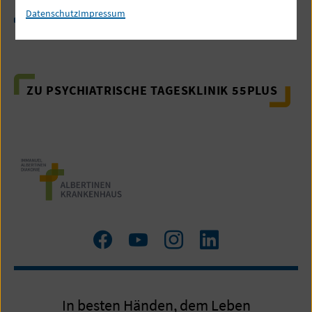
Datenschutz
Impressum
Seelsorge
ZU PSYCHIATRISCHE TAGESKLINIK 55PLUS
Zum
Zum
Zum
LinkedIn
Facebook
YouTube
Instagram
Profil
Profil
Profil
In besten Händen, dem Leben