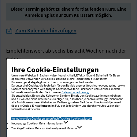
Dieser Termin gehört zu einem fortlaufenden Kurs. Eine
Anmeldung ist nur zum Kursstart möglich.
Zum Kalender hinzufügen
Empfehlenswert ab sechs bis acht Wochen nach der
Geburt.
Ihre Cookie-Einstellungen
Um unsere Websites in Sachen Nutzerfreundlichkeit, Effektivität und Sicherheit für Sie zu
optimieren, verwenden wir Cookies. Das sind kleine Textdateien, die auf Ihrem
Datenendgerät abgelegt und in Ihrem Browser gespeichert werden.
Darunter sind Cookies, die technisch für den Betrieb unserer Websites notwendig sind, sowie
Cookies zur anonymen Webanalyse oder für erweiterte Funktionen und Services. Weitere
Informationen dazu finden Sie in unserer
Datenschutzerklärung
.
Sie entscheiden, für welche Kategorien Sie dem Einsatz von Cookies zustimmen möchten
und für welche nicht. Bitte berücksichtigen Sie, dass Ihnen je nach Auswahl ggf. nicht mehr
alle Funktionen unserer Websites zur Verfügung stehen. Sie können Ihre Auswahl jederzeit
über die
Cookie-Einstellungen
im Fuß der Seite ändern und durch erneutes Laden der
Internetseite aktivieren.
Anmeldung
Nur notwendige Cookies zulassen
Auch Tracking-Cookies zulassen
Notwendige Cookies - Mehr Informationen
Tracking-Cookies - Mehr zur Webanalyse mit Matomo
Anmeldung für diesen Kurs