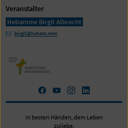
Veranstalter
Hebamme Birgit Albrecht
birgit@hebam.men
Zum
Zum
Zum
LinkedIn
Facebook
YouTube
Instagram
Profil
Profil
Profil
In besten Händen, dem Leben
zuliebe.