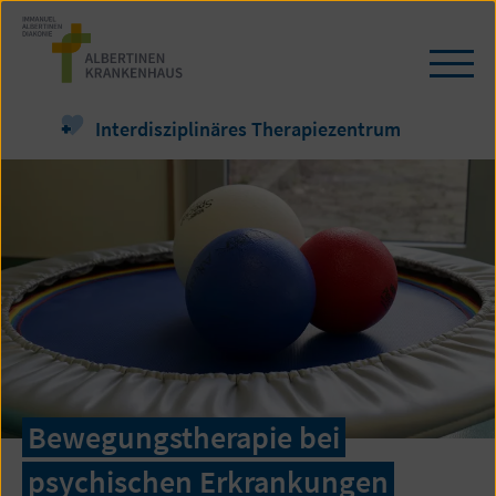
Zum
Seiteninhalt
springen
Navi
öffn
/
Interdisziplinäres Therapiezentrum
schl
Bewegungstherapie bei
psychischen Erkrankungen