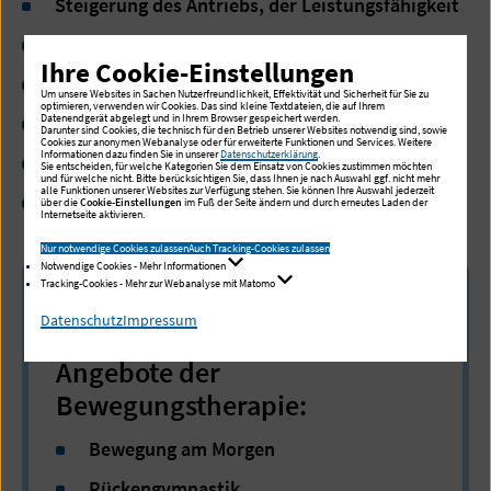
Steigerung des Antriebs, der Leistungsfähigkeit
Entspannung
Ihre Cookie-Einstellungen
Förderung der Beziehung zu sich und anderen
Um unsere Websites in Sachen Nutzerfreundlichkeit, Effektivität und Sicherheit für Sie zu
optimieren, verwenden wir Cookies. Das sind kleine Textdateien, die auf Ihrem
Datenendgerät abgelegt und in Ihrem Browser gespeichert werden.
Körperwahrnehmung/Atmung
Darunter sind Cookies, die technisch für den Betrieb unserer Websites notwendig sind, sowie
Cookies zur anonymen Webanalyse oder für erweiterte Funktionen und Services. Weitere
Informationen dazu finden Sie in unserer
Datenschutzerklärung
.
Vermittlung von Freude an Bewegung
Sie entscheiden, für welche Kategorien Sie dem Einsatz von Cookies zustimmen möchten
und für welche nicht. Bitte berücksichtigen Sie, dass Ihnen je nach Auswahl ggf. nicht mehr
alle Funktionen unserer Websites zur Verfügung stehen. Sie können Ihre Auswahl jederzeit
Erkennen von Zusammenhängen körperlicher
über die
Cookie-Einstellungen
im Fuß der Seite ändern und durch erneutes Laden der
Internetseite aktivieren.
Befindlichkeit und psychischem Erleben
Nur notwendige Cookies zulassen
Auch Tracking-Cookies zulassen
Notwendige Cookies - Mehr Informationen
Tracking-Cookies - Mehr zur Webanalyse mit Matomo
Datenschutz
Impressum
Angebote der
Bewegungstherapie:
Bewegung am Morgen
Rückengymnastik