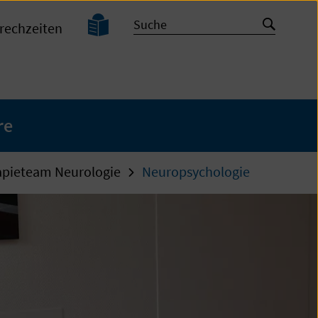
Leichte
Suche
Suche
rechzeiten
Sprache
starten
re
apieteam Neurologie
Neuropsychologie