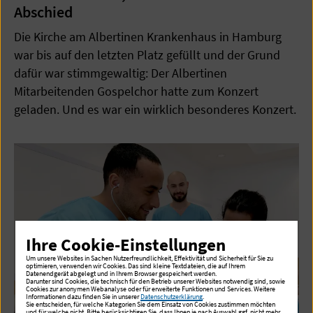
Abschied
Die Kirche am Albertinen Krankenhaus in Hamburg
war bis auf den letzten Platz gefüllt und der Grund
dafür war stimmgewaltig: Der Albertinen
Mitarbeitenden Gospelchor hatte zum Konzert
geladen. Und es war ein wirklich besonderes Konzert.
Ihre Cookie-Einstellungen
Um unsere Websites in Sachen Nutzerfreundlichkeit, Effektivität und Sicherheit für Sie zu
optimieren, verwenden wir Cookies. Das sind kleine Textdateien, die auf Ihrem
Datenendgerät abgelegt und in Ihrem Browser gespeichert werden.
Darunter sind Cookies, die technisch für den Betrieb unserer Websites notwendig sind, sowie
Cookies zur anonymen Webanalyse oder für erweiterte Funktionen und Services. Weitere
Informationen dazu finden Sie in unserer
Datenschutzerklärung
.
Sie entscheiden, für welche Kategorien Sie dem Einsatz von Cookies zustimmen möchten
und für welche nicht. Bitte berücksichtigen Sie, dass Ihnen je nach Auswahl ggf. nicht mehr