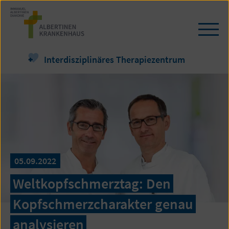
Zum
Seiteninhalt
springen
Navi
öffn
/
Interdisziplinäres Therapiezentrum
schl
05.09.2022
Weltkopfschmerztag: Den
Kopfschmerzcharakter genau
analysieren