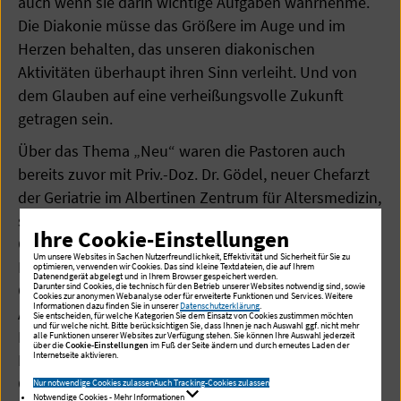
auch wenn sie darin wichtige Aufgaben wahrnehme.
Die Diakonie müsse das Größere im Auge und im
Herzen behalten, das unseren diakonischen
Aktivitäten überhaupt ihren Sinn verleiht. Und von
dem Glauben auf eine verheißungsvolle Zukunft
getragen sein.
Über das Thema „Neu“ waren die Pastoren auch
bereits zuvor mit Priv.-Doz. Dr. Gödel, neuer Chefarzt
der Geriatrie im Albertinen Zentrum für Altersmedizin,
sowie Dr. Simon Bühler, Chefarzt der Gynäkologie und
Ihre Cookie-Einstellungen
Geburtshilfe im Evangelischen Amalie Sieveking
Um unsere Websites in Sachen Nutzerfreundlichkeit, Effektivität und Sicherheit für Sie zu
Krankenhaus, ins Gespräch gekommen. Während Dr.
optimieren, verwenden wir Cookies. Das sind kleine Textdateien, die auf Ihrem
Datenendgerät abgelegt und in Ihrem Browser gespeichert werden.
Gödel über seine freundliche Aufnahme und die neue
Darunter sind Cookies, die technisch für den Betrieb unserer Websites notwendig sind, sowie
Cookies zur anonymen Webanalyse oder für erweiterte Funktionen und Services. Weitere
Informationen dazu finden Sie in unserer
Datenschutzerklärung
.
Aufgabe im Albertinen Krankenhaus sprach, betonte
Sie entscheiden, für welche Kategorien Sie dem Einsatz von Cookies zustimmen möchten
und für welche nicht. Bitte berücksichtigen Sie, dass Ihnen je nach Auswahl ggf. nicht mehr
Dr. Bühler, dass die Freude an der Geburt eines neuen
alle Funktionen unserer Websites zur Verfügung stehen. Sie können Ihre Auswahl jederzeit
über die
Cookie-Einstellungen
im Fuß der Seite ändern und durch erneutes Laden der
Internetseite aktivieren.
Erdenbürgers auch nach vielen Jahren in der
Geburtshilfe immer noch groß sei.
Nur notwendige Cookies zulassen
Auch Tracking-Cookies zulassen
Notwendige Cookies - Mehr Informationen