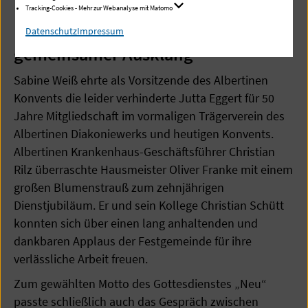
Tracking-Cookies - Mehr zur Webanalyse mit Matomo
Ehrungen, neue Aufgaben und
Datenschutz
Impressum
gemeinsamer Ausklang
Sabine Weiß ehrte als Vorsitzende des Albertinen
Konvents die leider verhinderte Jutta Eggert für 50
Jahre Mitgliedschaft im vormaligen Trägerverein des
Albertinen Diakoniewerks und heutigen Konvents.
Albertinen Krankenhaus-Geschäftsführer Christian
Rilz überraschte Hausmeister Oliver Franke mit einem
großen Blumenstrauß zum zehnjährigen
Dienstjubiläum. Er und sein Kollege Christian Schütt
konnten sich über einen lang anhaltenden und
dankbaren Applaus der Festgemeinde für ihre
verlässliche Arbeit freuen.
Zum gewählten Motto des Gottesdienstes „Neu“
passte schließlich auch das Gespräch zwischen