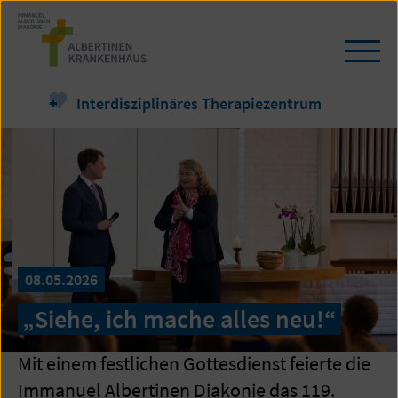
Zum
Seiteninhalt
springen
Navi
öffn
/
Interdisziplinäres Therapiezentrum
schl
08.05.2026
„Siehe, ich mache alles neu!“
Mit einem festlichen Gottesdienst feierte die
Immanuel Albertinen Diakonie das 119.