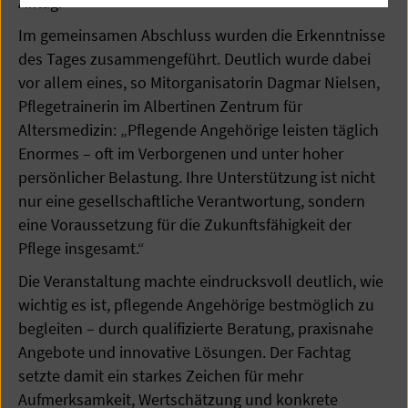
Alltag.
Im gemeinsamen Abschluss wurden die Erkenntnisse
des Tages zusammengeführt. Deutlich wurde dabei
vor allem eines, so Mitorganisatorin Dagmar Nielsen,
Pflegetrainerin im Albertinen Zentrum für
Altersmedizin: „Pflegende Angehörige leisten täglich
Enormes – oft im Verborgenen und unter hoher
persönlicher Belastung. Ihre Unterstützung ist nicht
nur eine gesellschaftliche Verantwortung, sondern
eine Voraussetzung für die Zukunftsfähigkeit der
Pflege insgesamt.“
Die Veranstaltung machte eindrucksvoll deutlich, wie
wichtig es ist, pflegende Angehörige bestmöglich zu
begleiten – durch qualifizierte Beratung, praxisnahe
Angebote und innovative Lösungen. Der Fachtag
setzte damit ein starkes Zeichen für mehr
Aufmerksamkeit, Wertschätzung und konkrete