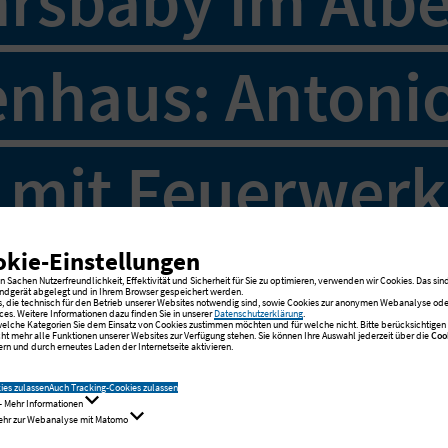
rsbaby im Albe
nhaus: Antoni
t mit Feuerwerk
okie-Einstellungen
 Sachen Nutzerfreundlichkeit, Effektivität und Sicherheit für Sie zu optimieren, verwenden wir Cookies. Das sind
ndgerät abgelegt und in Ihrem Browser gespeichert werden.
s, die technisch für den Betrieb unserer Websites notwendig sind, sowie Cookies zur anonymen Webanalyse oder
ces. Weitere Informationen dazu finden Sie in unserer
Datenschutzerklärung
.
 welche Kategorien Sie dem Einsatz von Cookies zustimmen möchten und für welche nicht. Bitte berücksichtigen S
cht mehr alle Funktionen unserer Websites zur Verfügung stehen. Sie können Ihre Auswahl jederzeit über die
Coo
rn und durch erneutes Laden der Internetseite aktivieren.
Krankenhaus in Hamburg-Schnelse
ies zulassen
Auch Tracking-Cookies zulassen
- Mehr Informationen
ine Antonio das Licht der Welt – e
Mehr zur Webanalyse mit Matomo