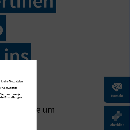
rtinen
o
 ins
 kleine Textdateien,
 für erweiterte
ie, dass Ihnen je
Kontakt
kie-Einstellungen
n erblickte um
in
Überblick