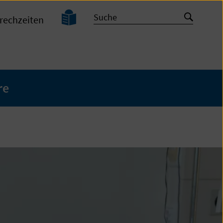
Leichte
Suche
Suche
rechzeiten
Sprache
starten
re