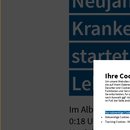
Neujah
Kranke
starte
Leben
Ihre Co
Um unsere Websites in
die auf Ihrem Datene
Darunter sind Cookie
Funktionen und Servi
Sie entscheiden, für
nach Auswahl ggf. ni
im Fuß der Seite ände
Im Albertinen 
Nur notwendige Cook
Notwendige Cookies 
0:18 Uhr der kle
Tracking-Cookies - 