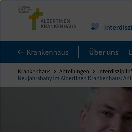
Zum
Seiteninhalt
springen
Interdis
Krankenhaus
Über uns
Krankenhaus
Abteilungen
Interdiszipli
Neujahrsbaby im Albertinen Krankenhaus: Anto