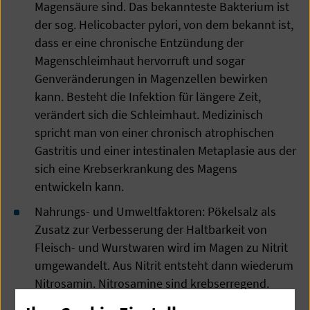
Magensäure sind. Das bekannteste Bakterium ist
der sog. Helicobacter pylori, von dem bekannt ist,
dass er eine chronische Entzündung der
Magenschleimhaut hervorruft und sogar
Genveränderungen in Magenzellen bewirken
kann. Besteht die Infektion für längere Zeit,
verändert sich die Schleimhaut. Medizinisch
spricht man von einer chronisch atrophischen
Gastritis und einer intestinalen Metaplasie aus der
sich eine Krebserkrankung des Magens
entwickeln kann.
Nahrungs- und Umweltfaktoren: Pökelsalz als
Zusatz zur Verbesserung der Haltbarkeit von
Fleisch- und Wurstwaren wird im Magen zu Nitrit
umgewandelt. Aus Nitrit entsteht dann wiederum
Nitrosamin. Nitrosamine sind krebserregend.
Nitrit findet sich mitunter auch in Gemüse,