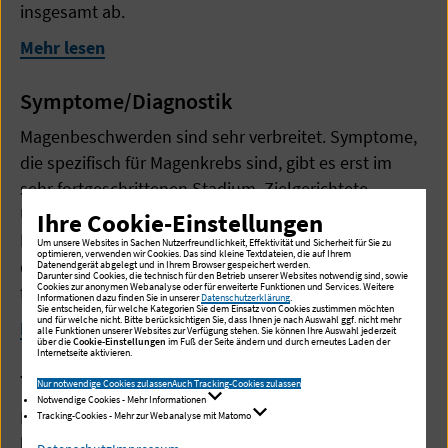
insgesamt ab.
Mehr lesen
Symptome/Diagnostik
Magenbeschwerden sind sehr verbreitet. Symptome,
die spezifisch für Magenkrebs sind, gibt es erst im
sehr fortgeschrittenen Stadium. Zielgerichtete
Untersuchungen in Hinblick auf eine
Ihre Cookie-Einstellungen
Magenkrebserkrankung werden von daher häufig erst
Um unsere Websites in Sachen Nutzerfreundlichkeit, Effektivität und Sicherheit für Sie zu
optimieren, verwenden wir Cookies. Das sind kleine Textdateien, die auf Ihrem
dann durchgeführt, wenn das Leiden bereits
Datenendgerät abgelegt und in Ihrem Browser gespeichert werden.
Darunter sind Cookies, die technisch für den Betrieb unserer Websites notwendig sind, sowie
Cookies zur anonymen Webanalyse oder für erweiterte Funktionen und Services. Weitere
fortgeschritten ist.
Informationen dazu finden Sie in unserer
Datenschutzerklärung
.
Sie entscheiden, für welche Kategorien Sie dem Einsatz von Cookies zustimmen möchten
und für welche nicht. Bitte berücksichtigen Sie, dass Ihnen je nach Auswahl ggf. nicht mehr
Mehr lesen
alle Funktionen unserer Websites zur Verfügung stehen. Sie können Ihre Auswahl jederzeit
über die
Cookie-Einstellungen
im Fuß der Seite ändern und durch erneutes Laden der
Internetseite aktivieren.
Therapie
Nur notwendige Cookies zulassen
Auch Tracking-Cookies zulassen
Notwendige Cookies - Mehr Informationen
Die Therapie des Magenkrebses hat sich in den
Tracking-Cookies - Mehr zur Webanalyse mit Matomo
letzten Jahren deutlich geändert. Bis 2005 galt in der