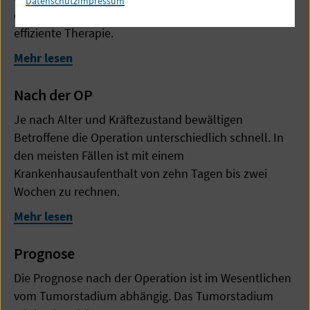
Datenschutz
Impressum
europäischen Onkologie die alleinige OP als einzig
effiziente Therapie.
Mehr lesen
Nach der OP
Je nach Alter und Kräftezustand bewältigen
Betroffene die Operation unterschiedlich schnell. In
den meisten Fällen ist mit einem
Krankenhausaufenthalt von zehn Tagen bis zwei
Wochen zu rechnen.
Mehr lesen
Prognose
Die Prognose nach der Operation ist im Wesentlichen
vom Tumorstadium abhängig. Das Tumorstadium