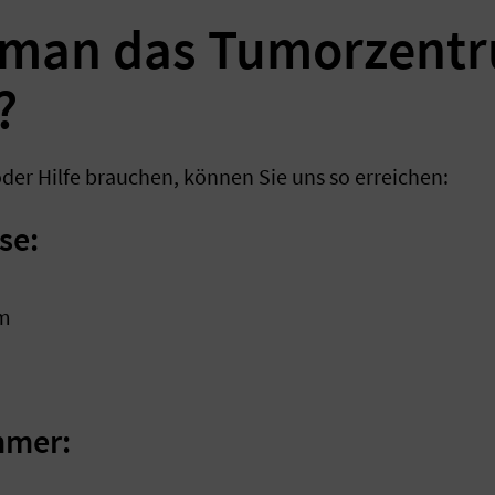
 man das Tumorzent
?
er Hilfe brauchen, können Sie uns so erreichen:
se:
um
mmer: