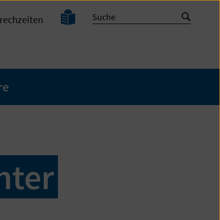
Leichte
Suche
Suche
rechzeiten
Sprache
starten
re
hter