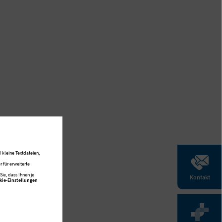
 kleine Textdateien,
 für erweiterte
ie, dass Ihnen je
Kontakt
kie-Einstellungen