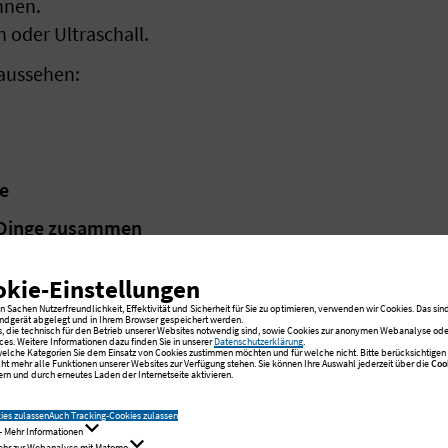
nnen.
 oder Ultraschall.
aussehen:
ie
 Dinge zusammen
Zentrum
okie-Einstellungen
esondere Bereiche für bestimmte Krebs-Arten:
 Sachen Nutzerfreundlichkeit, Effektivität und Sicherheit für Sie zu optimieren, verwenden wir Cookies. Das sind
ndgerät abgelegt und in Ihrem Browser gespeichert werden.
s, die technisch für den Betrieb unserer Websites notwendig sind, sowie Cookies zur anonymen Webanalyse oder
ces. Weitere Informationen dazu finden Sie in unserer
Datenschutzerklärung
.
:
 welche Kategorien Sie dem Einsatz von Cookies zustimmen möchten und für welche nicht. Bitte berücksichtigen S
cht mehr alle Funktionen unserer Websites zur Verfügung stehen. Sie können Ihre Auswahl jederzeit über die
Coo
rn und durch erneutes Laden der Internetseite aktivieren.
Brust-Krebs behandelt.
ies zulassen
Auch Tracking-Cookies zulassen
- Mehr Informationen
Mehr zur Webanalyse mit Matomo