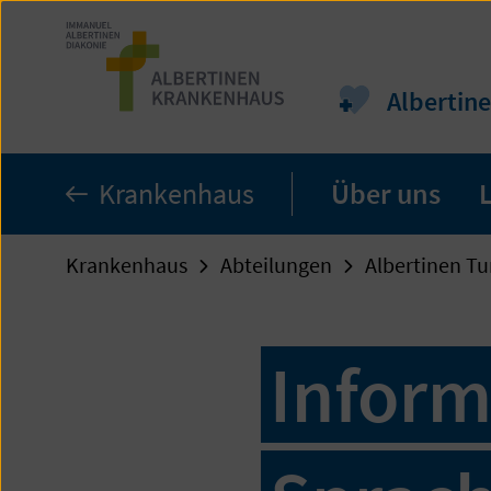
Zum
Seiteninhalt
springen
Albertin
Krankenhaus
Über uns
Krankenhaus
Abteilungen
Albertinen T
Inform