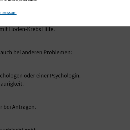
it Darm-Krebs behandelt.
mpressum
it Hoden-Krebs Hilfe.
 auch bei anderen Problemen:
chologen oder einer Psychologin.
raurigkeit.
r bei Anträgen.
 schlecht geht.