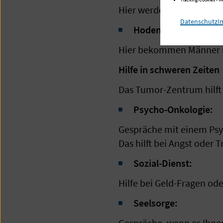
Hier werden Menschen m
Datenschutz
I
Hoden-Zentrum:
Hier bekommen Männer m
Hilfe in schweren Zeiten
Das Tumor-Zentrum hilft
Psycho-Onkologie:
Gespräche mit einem Psy
Das hilft bei Angst oder T
Sozial-Dienst:
Hilfe bei Geld-Fragen ode
Seelsorge:
Gespräche, wenn es Ihnen