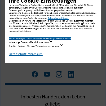
Ihre Cookie-Einstellungen
Um unsere Websites in Sachen Nutzerfreundlichkeit, Effektivität und Sicherheit für Sie zu
Das Team der Klinik für Urologie und Uroonkologie
optimieren, verwenden wir Cookies. Das sind kleine Textdateien, die auf Ihrem
Datenendgerät abgelegt und in Ihrem Browser gespeichert werden.
stellt sich vor: Eine Übersicht der Mitarbeiterinnen
Darunter sind Cookies, die technisch für den Betrieb unserer Websites notwendig sind, sowie
Cookies zur anonymen Webanalyse oder für erweiterte Funktionen und Services. Weitere
und Mitarbeiter.
Informationen dazu finden Sie in unserer
Datenschutzerklärung
.
Sie entscheiden, für welche Kategorien Sie dem Einsatz von Cookies zustimmen möchten
und für welche nicht. Bitte berücksichtigen Sie, dass Ihnen je nach Auswahl ggf. nicht mehr
alle Funktionen unserer Websites zur Verfügung stehen. Sie können Ihre Auswahl jederzeit
Mehr lesen
über die
Cookie-Einstellungen
im Fuß der Seite ändern und durch erneutes Laden der
Internetseite aktivieren.
Nur notwendige Cookies zulassen
Auch Tracking-Cookies zulassen
Notwendige Cookies - Mehr Informationen
Tracking-Cookies - Mehr zur Webanalyse mit Matomo
Datenschutz
Impressum
Zum
Zum
Zum
LinkedIn
Facebook
YouTube
Instagram
Profil
Profil
Profil
In besten Händen, dem Leben
zuliebe.