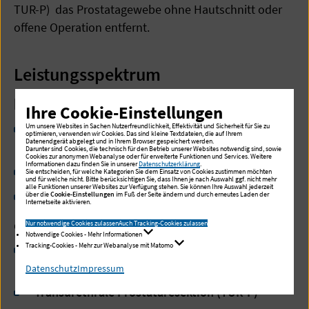
TUR-P) das Prostatagewebe ohne Hautschnitt oder
offene Operation entfernt.
Leistungsspektrum
konservativ
Ihre Cookie-Einstellungen
stadienabhängige medikamentöse Therapie mit
Um unsere Websites in Sachen Nutzerfreundlichkeit, Effektivität und Sicherheit für Sie zu
optimieren, verwenden wir Cookies. Das sind kleine Textdateien, die auf Ihrem
Datenendgerät abgelegt und in Ihrem Browser gespeichert werden.
pflanzlichen Präparaten
Darunter sind Cookies, die technisch für den Betrieb unserer Websites notwendig sind, sowie
Cookies zur anonymen Webanalyse oder für erweiterte Funktionen und Services. Weitere
Informationen dazu finden Sie in unserer
Datenschutzerklärung
.
Alphablockern (bspw. Tamsulosin)
Sie entscheiden, für welche Kategorien Sie dem Einsatz von Cookies zustimmen möchten
und für welche nicht. Bitte berücksichtigen Sie, dass Ihnen je nach Auswahl ggf. nicht mehr
alle Funktionen unserer Websites zur Verfügung stehen. Sie können Ihre Auswahl jederzeit
5 alpha-Reduktasehemmern (bspw. Finasterid)
über die
Cookie-Einstellungen
im Fuß der Seite ändern und durch erneutes Laden der
Internetseite aktivieren.
operativ
Nur notwendige Cookies zulassen
Auch Tracking-Cookies zulassen
Notwendige Cookies - Mehr Informationen
Tracking-Cookies - Mehr zur Webanalyse mit Matomo
Transurethrale Laserenukleation der Prostata
(ThuLEP)
Datenschutz
Impressum
Transurethrale Prostataresektion (TUR-P)