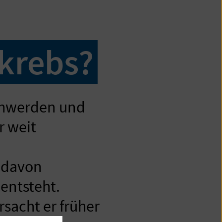
krebs?
chwerden und
r weit
 davon
 entsteht.
sacht er früher