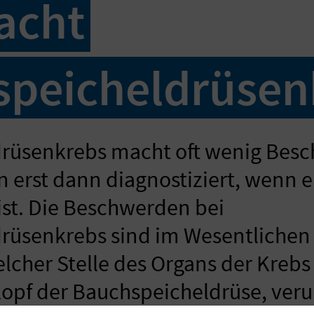
acht
peicheldrüsen
rüsenkrebs macht oft wenig Bes
n erst dann diagnostiziert, wenn e
 ist. Die Beschwerden bei
rüsenkrebs sind im Wesentlichen
lcher Stelle des Organs der Krebs
Kopf der Bauchspeicheldrüse, verur