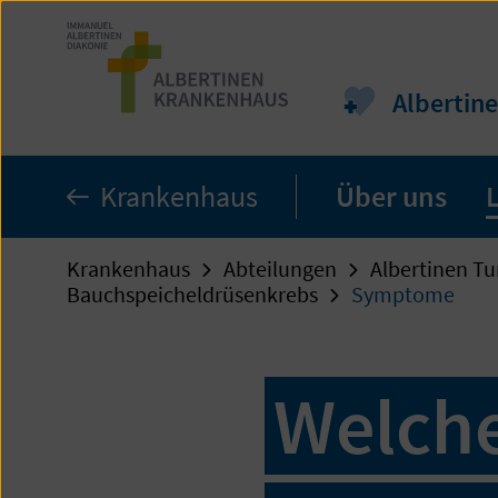
Zum
Seiteninhalt
springen
Albertin
Krankenhaus
Über uns
Krankenhaus
Abteilungen
Albertinen T
Bauchspeicheldrüsenkrebs
Symptome
Welch