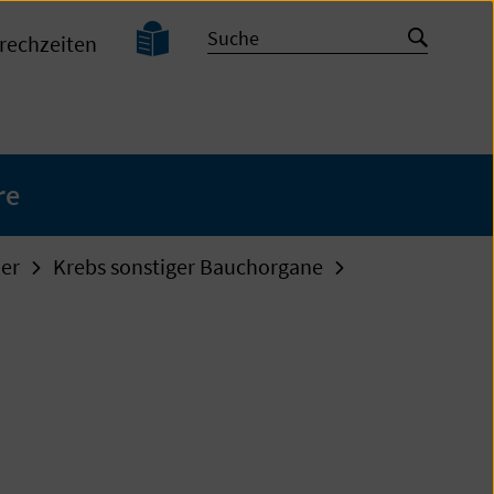
Leichte
Suche
Suche
rechzeiten
Sprache
starten
re
der
Krebs sonstiger Bauchorgane