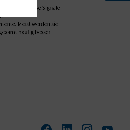
nd dass man diese Signale
um
ente. Meist werden sie
sgesamt häufig besser
Facebook
LinkedIn
Instagram
Youtu