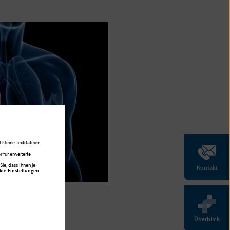
 kleine Textdateien,
 für erweiterte
ie, dass Ihnen je
Kontakt
kie-Einstellungen
Überblick