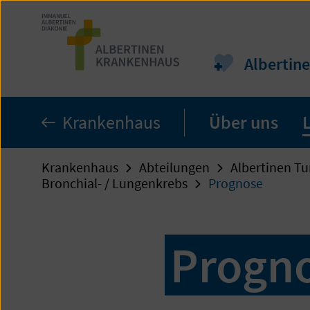
Zum
Seiteninhalt
springen
Albertin
Krankenhaus
Über uns
Krankenhaus
Abteilungen
Albertinen T
Bronchial- / Lungenkrebs
Prognose
Progn