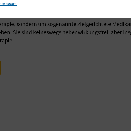
mpressum
weise, dass sie (bösartiges) Zellwachstum fördern – u
ente blockieren kann. Dabei handelt es sich nicht 
pie, sondern um sogenannte zielgerichtete Medikam
geben. Sie sind keineswegs nebenwirkungsfrei, aber in
rapie.