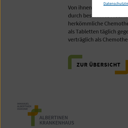
Datenschutz
I
Von ihnen wissen wir teil
durch bestimmte Medikam
herkömmliche Chemothera
als Tabletten täglich ge
verträglich als Chemothe
ZUR ÜBERSICHT