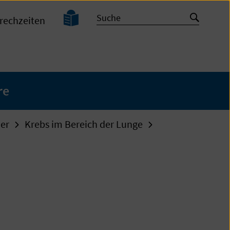
Leichte
Suche
Suche
rechzeiten
Sprache
starten
re
der
Krebs im Bereich der Lunge