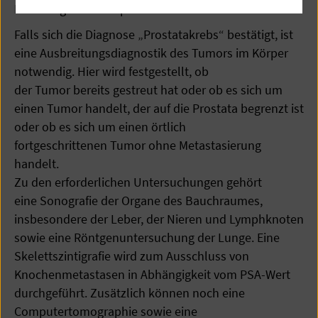
Prostatagröße anzupassen.
Falls sich die Diagnose „Prostatakrebs“ bestätigt, ist
eine Ausbreitungsdiagnostik des Tumors im Körper
notwendig. Hier wird festgestellt, ob
der Tumor bereits gestreut hat oder ob es sich um
einen Tumor handelt, der auf die Prostata begrenzt ist
oder ob es sich um einen örtlich
fortgeschrittenen Tumor ohne Metastasierung
handelt.
Zu den erforderlichen Untersuchungen gehört
eine Sonografie der Organe des Bauchraumes,
insbesondere der Leber, der Nieren und Lymphknoten
sowie eine Röntgenuntersuchung der Lunge. Eine
Skelettszintigrafie wird zum Ausschluss von
Knochenmetastasen in Abhängigkeit vom PSA-Wert
durchgeführt. Zusätzlich können noch eine
Computertomographie sowie eine