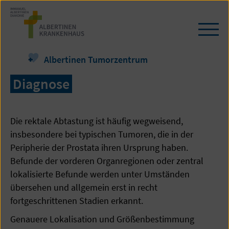
Zum
Seiteninhalt
springen
Navi
öffn
/
Albertinen Tumorzentrum
schl
Diagnose
Die rektale Abtastung ist häufig wegweisend,
insbesondere bei typischen Tumoren, die in der
Peripherie der Prostata ihren Ursprung haben.
Befunde der vorderen Organregionen oder zentral
lokalisierte Befunde werden unter Umständen
übersehen und allgemein erst in recht
fortgeschrittenen Stadien erkannt.
Genauere Lokalisation und Größenbestimmung