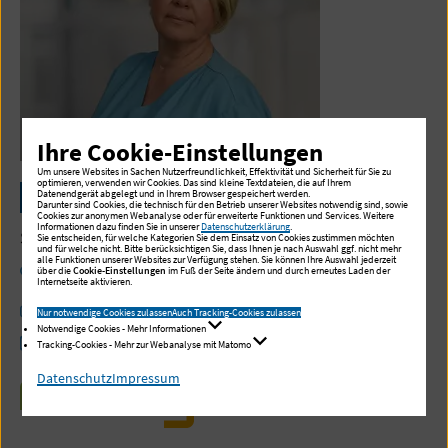
Ihre Cookie-Einstellungen
Um unsere Websites in Sachen Nutzerfreundlichkeit, Effektivität und Sicherheit für Sie zu
optimieren, verwenden wir Cookies. Das sind kleine Textdateien, die auf Ihrem
Christiane Krümmel
Datenendgerät abgelegt und in Ihrem Browser gespeichert werden.
Darunter sind Cookies, die technisch für den Betrieb unserer Websites notwendig sind, sowie
Cookies zur anonymen Webanalyse oder für erweiterte Funktionen und Services. Weitere
Informationen dazu finden Sie in unserer
Datenschutzerklärung
.
Study Nurse, Onko Nurse, Albertinen Tumorzentrum
Sie entscheiden, für welche Kategorien Sie dem Einsatz von Cookies zustimmen möchten
und für welche nicht. Bitte berücksichtigen Sie, dass Ihnen je nach Auswahl ggf. nicht mehr
alle Funktionen unserer Websites zur Verfügung stehen. Sie können Ihre Auswahl jederzeit
Telefon:
+49 40 55 88-6954
über die
Cookie-Einstellungen
im Fuß der Seite ändern und durch erneutes Laden der
Internetseite aktivieren.
Fax:
+49 40 55 88-2912
Nur notwendige Cookies zulassen
Auch Tracking-Cookies zulassen
Notwendige Cookies - Mehr Informationen
E-Mail schreiben
Tracking-Cookies - Mehr zur Webanalyse mit Matomo
Datenschutz
Impressum
ZUR ÜBERSICHT