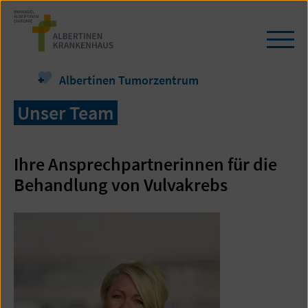
Zum
Seiteninhalt
springen
Navi
öffn
/
Albertinen Tumorzentrum
schl
Unser Team
Ihre Ansprechpartnerinnen für die
Behandlung von Vulvakrebs