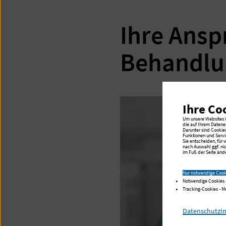
Ihre Ansp
Behandlu
Ihre Co
Um unsere Websites in
die auf Ihrem Datene
Darunter sind Cookie
Funktionen und Servi
Sie entscheiden, für
nach Auswahl ggf. ni
im Fuß der Seite ände
Nur notwendige Cook
Notwendige Cookies 
Tracking-Cookies - 
Datenschutz
I