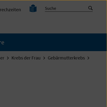
Leichte
Suche
Suche
rechzeiten
Sprache
starten
re
der
Krebs der Frau
Gebärmutterkrebs