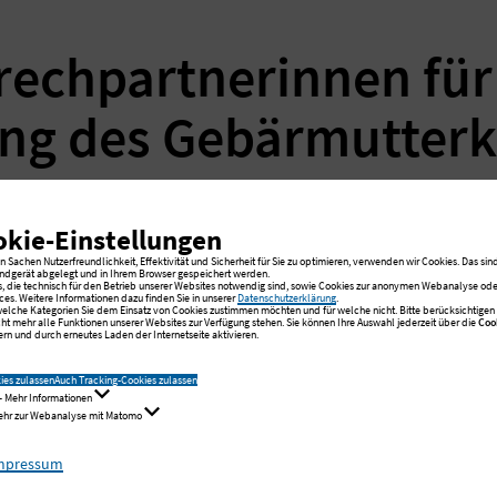
rechpartnerinnen für
ng des Gebärmutterk
Christiane Krümm
okie-Einstellungen
 Sachen Nutzerfreundlichkeit, Effektivität und Sicherheit für Sie zu optimieren, verwenden wir Cookies. Das sind
ndgerät abgelegt und in Ihrem Browser gespeichert werden.
s, die technisch für den Betrieb unserer Websites notwendig sind, sowie Cookies zur anonymen Webanalyse oder
Study Nurse, Onko Nurse, Albe
ces. Weitere Informationen dazu finden Sie in unserer
Datenschutzerklärung
.
 welche Kategorien Sie dem Einsatz von Cookies zustimmen möchten und für welche nicht. Bitte berücksichtigen S
cht mehr alle Funktionen unserer Websites zur Verfügung stehen. Sie können Ihre Auswahl jederzeit über die
Coo
rn und durch erneutes Laden der Internetseite aktivieren.
Telefon:
+49 40 55 88-6954
ies zulassen
Auch Tracking-Cookies zulassen
Fax:
+49 40 55 88-2912
- Mehr Informationen
Mehr zur Webanalyse mit Matomo
E-Mail schreiben
mpressum