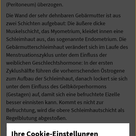
(Peritoneum) überzogen.
Die Wand der sehr dehnbaren Gebärmutter ist aus
zwei Schichten aufgebaut: Die äußere dicke
Muskelschicht, das Myometrium, kleidet innen eine
Schleimhaut aus, das sogenannte Endometrium. Die
Gebärmutterschleimhaut verändert sich im Laufe des
Menstruationszyklus unter dem Einfluss der
weiblichen Geschlechtshormone: In der ersten
Zyklushälfte führen die vorherrschenden Östrogene
zum Aufbau der Schleimhaut, danach lockert sie sich
unter dem Einfluss des Gelbkörperhormons
(Gestagen) auf, damit sich eine befruchtete Eizelle
besser einnisten kann. Kommt es nicht zur
Befruchtung, wird die obere Schleimhautschicht als
Regelblutung abgestoßen.
Ein Gebärmutterkrebs (Uteruskarzinom) ist in den
Ihre Cookie-Einstellungen