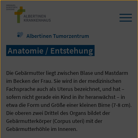
Zum
Seiteninhalt
springen
Navi
öffn
/
Albertinen Tumorzentrum
schl
Anatomie / Entstehung
Die Gebärmutter liegt zwischen Blase und Mastdarm
im Becken der Frau. Sie wird in der medizinischen
Fachsprache auch als Uterus bezeichnet, und hat –
sofern nicht gerade ein Kind in ihr heranwächst – in
etwa die Form und Größe einer kleinen Birne (7-8 cm).
Die oberen zwei Drittel des Organs bildet der
Gebärmutterkörper (Corpus uteri) mit der
Gebärmutterhöhle im Inneren.