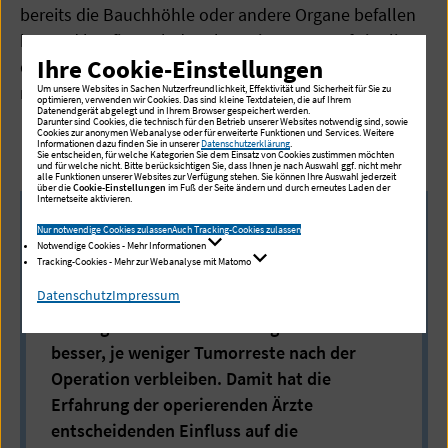
bereits die Bauchhöhle oder andere Organe befallen
hat und häufig nach der Therapie erneut auftritt, liegt
Ihre Cookie-Einstellungen
die durchschnittliche Überlebensrate aller Erkrankten
mit 30-40 Prozent deutlich darunter.
Um unsere Websites in Sachen Nutzerfreundlichkeit, Effektivität und Sicherheit für Sie zu
optimieren, verwenden wir Cookies. Das sind kleine Textdateien, die auf Ihrem
Datenendgerät abgelegt und in Ihrem Browser gespeichert werden.
Darunter sind Cookies, die technisch für den Betrieb unserer Websites notwendig sind, sowie
Cookies zur anonymen Webanalyse oder für erweiterte Funktionen und Services. Weitere
Informationen dazu finden Sie in unserer
Datenschutzerklärung
.
Sie entscheiden, für welche Kategorien Sie dem Einsatz von Cookies zustimmen möchten
und für welche nicht. Bitte berücksichtigen Sie, dass Ihnen je nach Auswahl ggf. nicht mehr
alle Funktionen unserer Websites zur Verfügung stehen. Sie können Ihre Auswahl jederzeit
über die
Cookie-Einstellungen
im Fuß der Seite ändern und durch erneutes Laden der
Internetseite aktivieren.
Nur notwendige Cookies zulassen
Auch Tracking-Cookies zulassen
Notwendige Cookies - Mehr Informationen
Tracking-Cookies - Mehr zur Webanalyse mit Matomo
Info
Datenschutz
Impressum
Wichtig: Die individuelle Prognose ist umso
besser, je weniger Tumorreste nach der
Operation verbleiben. Damit hat die
Erfahrung der operierenden Ärzte
entscheidenden Einfluss auf die