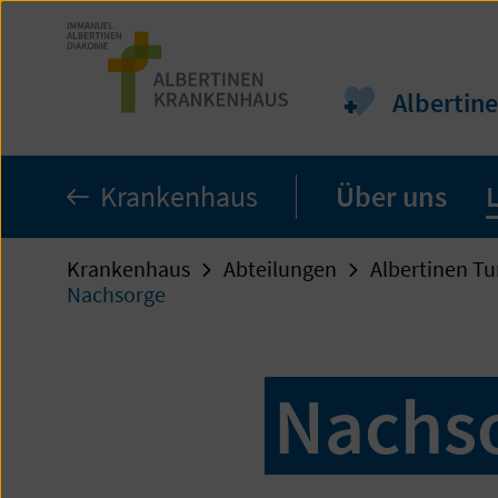
Zum
Seiteninhalt
springen
Albertin
Krankenhaus
Über uns
Krankenhaus
Abteilungen
Albertinen T
Nachsorge
Nachs