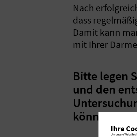
Nach erfolgreic
dass regelmäßi
Damit kann ma
mit Ihrer Darm
Bitte legen
und den ent
Untersuchun
können.
Ihre Co
Um unsere Websites in