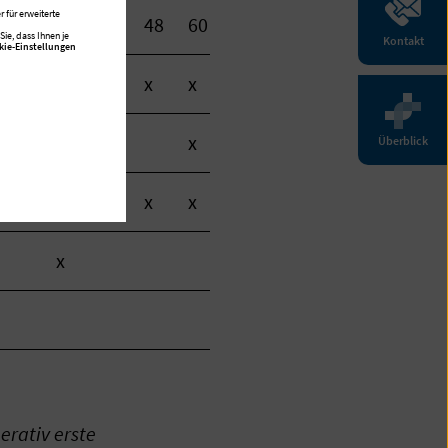
 für erweiterte
21
24
36
48
60
ie, dass Ihnen je
Kontakt
kie-Einstellungen
x
x
x
x
x
x
Überblick
x
x
x
x
x
erativ erste