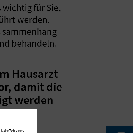
wichtig für Sie,
ührt werden.
 Zusammenhang
und behandeln.
em Hausarzt
r, damit die
igt werden
 kleine Textdateien,