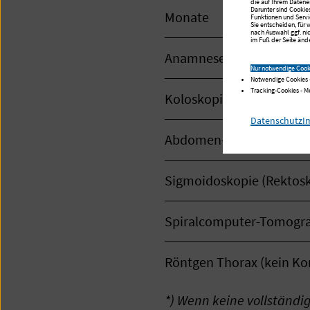
die auf Ihrem Datene
Darunter sind Cookie
Monate
Funktionen und Servi
Sie entscheiden, für
nach Auswahl ggf. ni
im Fuß der Seite ände
Anamnese, körperliche 
Nur notwendige Cook
Notwendige Cookies 
Tracking-Cookies - 
Koloskopie
Datenschutz
I
Abdomen-Sonografie
Sigmoidoskopie (Rektosk
Spiralcomputer-Tomograf
Röntgen Thorax (kein Kon
*) Wenn keine vollständig