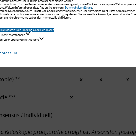
ndgerät abgelegt und in Ihrem Browser gespeichert werden.
s, die technisch für den Betrieb unserer Websites notwendig sind, sowie Cookies zur anonymen Webanalyse oder
3
6
9
12
15
18
ces. Weitere Informationen dazu finden Sie in unserer
Datenschutzerklärung
.
 welche Kategorien Sie dem Einsatz von Cookies zustimmen möchten und für welche nicht. Bitte berücksichtigen S
cht mehr alle Funktionen unserer Websites zur Verfügung stehen. Sie können Ihre Auswahl jederzeit über die
Coo
rn und durch erneutes Laden der Internetseite aktivieren.
Untersuchung, CEA
x
x
x
ies zulassen
Auch Tracking-Cookies zulassen
- Mehr Informationen
Mehr zur Webanalyse mit Matomo
x
mpressum
x
x
x
opie) **
x
x
x
ie ***
x
sensus / individuell)
e Koloskopie präoperativ erfolgt ist. Ansonsten postop