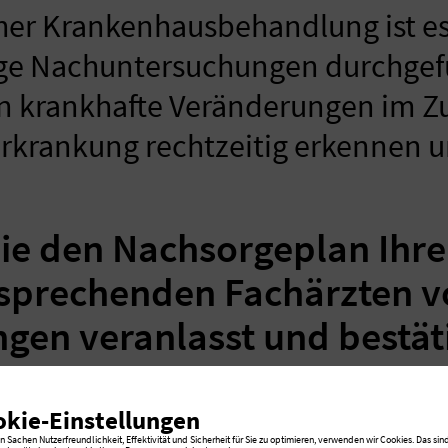
her Krankenhausbehandlung ist es 
ge Nachuntersuchungen durchgef
n krankhafte Veränderungen im
erkrankung rechtzeitig erkennen 
 Sie den Nachsorgeplan Ihr
sprechenden Fachärzten vo
gen veranlasst und bestät
okie-Einstellungen
 Sachen Nutzerfreundlichkeit, Effektivität und Sicherheit für Sie zu optimieren, verwenden wir Cookies. Das sind