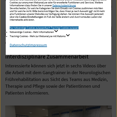
Cookies zur anonymen Webanalyse oder für erweiterte Funktionen und Services. Weitere
Informationen dazu finden Sie in unserer
Datenschutzerklärung
.
Sie entscheiden, für welche Kategorien Sie dem Einsatz von Cookies zustimmen möchten
und für welche nicht. Bitte berücksichtigen Sie, dass Ihnen je nach Auswahl ggf. nicht mehr
alle Funktionen unserer Websites zur Verfügung stehen. Sie können Ihre Auswahl jederzeit
über die
Cookie-Einstellungen
im Fuß der Seite ändern und durch erneutes Laden der
Internetseite aktivieren.
Nur notwendige Cookies zulassen
Auch Tracking-Cookies zulassen
Notwendige Cookies - Mehr Informationen
Tracking-Cookies - Mehr zur Webanalyse mit Matomo
02.11.2022
Datenschutz
Impressum
„Schritt für Schritt“: Kurzfilme über
interdisziplinäre Zusammenarbeit
Interessierte können sich jetzt in sechs Videos über
die Arbeit mit dem Gangtrainer in der Neurologischen
Frührehabilitation aus Sicht des Teams aus Medizin,
Therapie und Pflege sowie der Patientinnen und
Patienten informieren.