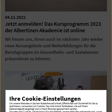
04.11.2022
Jetzt anmelden! Das Kursprogramm 2023
der Albertinen Akademie ist online
Wir freuen uns, Ihnen auch im nächsten Jahr wieder
neue Kursangebote und Weiterbildungen für die
Berufsgruppen im Gesundheits- und Sozialwesen
präsentieren zu können.
Ihre Cookie-Einstellungen
Um unsere Websites in Sachen Nutzerfreundlichkeit, Effektivität und Sicherheit für Sie zu
optimieren, verwenden wir Cookies. Das sind kleine Textdateien, die auf Ihrem
Datenendgerät abgelegt und in Ihrem Browser gespeichert werden.
Darunter sind Cookies, die technisch für den Betrieb unserer Websites notwendig sind, sowie