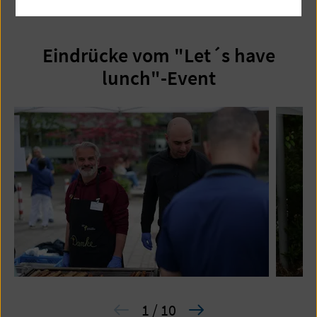
Eindrücke vom "Let´s have
lunch"-Event
1 / 10