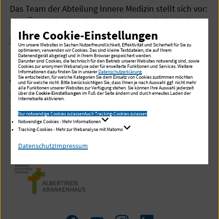
Das Team der Abteilung Innere Medizin stellt sich vor:
Eine Übersicht der Mitarbeiterinnen und Mitarbeiter.
Ihre Cookie-Einstellungen
Mehr lesen
Um unsere Websites in Sachen Nutzerfreundlichkeit, Effektivität und Sicherheit für Sie zu
optimieren, verwenden wir Cookies. Das sind kleine Textdateien, die auf Ihrem
Datenendgerät abgelegt und in Ihrem Browser gespeichert werden.
Darunter sind Cookies, die technisch für den Betrieb unserer Websites notwendig sind, sowie
Publikationen
Cookies zur anonymen Webanalyse oder für erweiterte Funktionen und Services. Weitere
Informationen dazu finden Sie in unserer
Datenschutzerklärung
.
Sie entscheiden, für welche Kategorien Sie dem Einsatz von Cookies zustimmen möchten
Verzeichnis der Vorträge und Publikationen von
und für welche nicht. Bitte berücksichtigen Sie, dass Ihnen je nach Auswahl ggf. nicht mehr
alle Funktionen unserer Websites zur Verfügung stehen. Sie können Ihre Auswahl jederzeit
Mitarbeitenden der Klinik für Innere Medizin (Start
über die
Cookie-Einstellungen
im Fuß der Seite ändern und durch erneutes Laden der
Internetseite aktivieren.
2007/ Stand März 2019).
Nur notwendige Cookies zulassen
Auch Tracking-Cookies zulassen
Notwendige Cookies - Mehr Informationen
Mehr lesen
Tracking-Cookies - Mehr zur Webanalyse mit Matomo
Datenschutz
Impressum