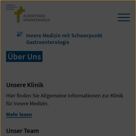
Zum
Seiteninhalt
springen
Navi
öffn
/
Innere Medizin mit Schwerpunkt
schl
Gastroenterologie
Über Uns
Unsere Klinik
Hier finden Sie Allgemeine Informationen zur Klinik
für Innere Medizin.
Mehr lesen
Unser Team